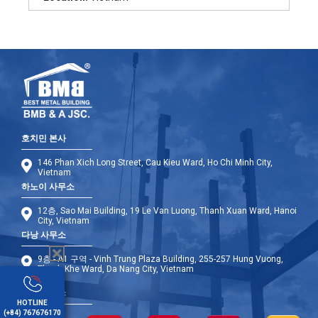
호치민 본사
146 Phan Xich Long Street, Cau Kieu Ward, Ho Chi Minh City,
Vietnam
하노이 사무소
12층, Sao Mai Building, 19 Le Van Luong, Thanh Xuan Ward, Hanoi
City, Vietnam
다낭 사무소
9층 - A1 구역 - Vinh Trung Plaza Building, 255-257 Hung Vuong,
Thanh Khe Ward, Da Nang City, Vietnam
해외 사무소
HOTLINE
(+84) 767676170