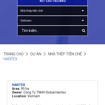
KẾT CẤU TIÊU BIỂU
Nhà thép tiền chế
Vietnam
TRANG CHỦ
DỰ ÁN
NHÀ THÉP TIỀN CHẾ
HANTEX
HANTEX
Area:
90 ha
Owner:
Công Ty TNHH Global Hantex
Location:
Vietnam