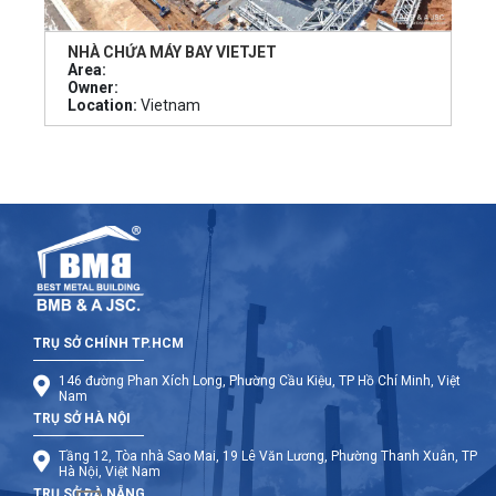
NHÀ CHỨA MÁY BAY VIETJET
Area:
Owner:
Location:
Vietnam
TRỤ SỞ CHÍNH TP.HCM
146 đường Phan Xích Long, Phường Cầu Kiệu, TP Hồ Chí Minh, Việt
Nam
TRỤ SỞ HÀ NỘI
Tầng 12, Tòa nhà Sao Mai, 19 Lê Văn Lương, Phường Thanh Xuân, TP
Hà Nội, Việt Nam
TRỤ SỞ ĐÀ NẴNG