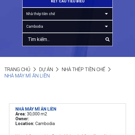
KẾT CẤU TIÊU BIỂU
Nhà thép tiền chế
Cambodia
TRANG CHỦ
DỰ ÁN
NHÀ THÉP TIỀN CHẾ
NHÀ MÁY MÌ ĂN LIỀN
NHÀ MÁY MÌ ĂN LIỀN
Area:
30,000 m2
Owner:
Location:
Cambodia