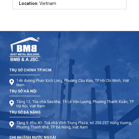
Location:
Vietnam
TRỤ SỞ CHÍNH TP.HCM
146 đường Phan Xích Long, Phường Cầu Kiệu, TP Hồ Chí Minh, Việt
Nam
TRỤ SỞ HÀ NỘI
Tầng 12, Tòa nhà Sao Mai, 19 Lê Văn Lương, Phường Thanh Xuân, TP
Hà Nội, Việt Nam
TRỤ SỞ ĐÀ NẴNG
Tầng 9- Khu A1- Toà nhà Vĩnh Trung Plaza, số 255-257 Hùng Vương,
Phường Thanh Khê, TP Đà Nẵng, Việt Nam
CHI NHÁNH NƯỚC NGOÀI