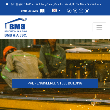
호치민 본사: 146 Phan Xich Long Street, Cau Kieu Ward, Ho Chi Minh City, Vietnam
BMB LIBRARY
PRE - ENGINEERED STEEL BUILDING