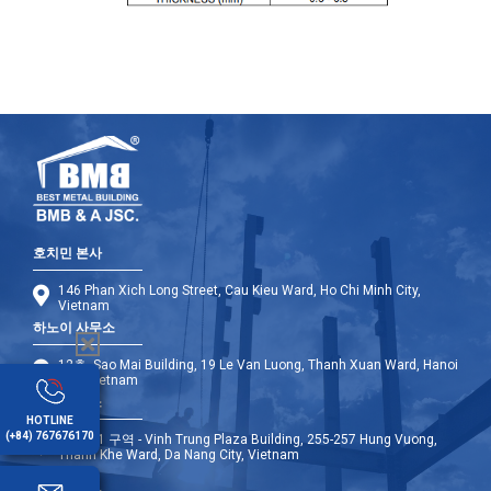
호치민 본사
146 Phan Xich Long Street, Cau Kieu Ward, Ho Chi Minh City,
Vietnam
하노이 사무소
12층, Sao Mai Building, 19 Le Van Luong, Thanh Xuan Ward, Hanoi
City, Vietnam
다낭 사무소
HOTLINE
(+84) 767676170
9층 - A1 구역 - Vinh Trung Plaza Building, 255-257 Hung Vuong,
Thanh Khe Ward, Da Nang City, Vietnam
해외 사무소