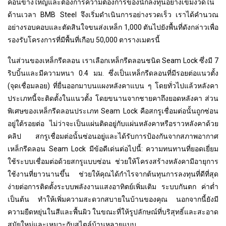
ค่อนข้างใหญ่และต้องการความต้องการของนักลงทุนอย่างเข้มงวดใน
ด้านเวลา BMB Steel จึงเริ่มดำเนินการอย่างรวดเร็ว เราได้คำนวณ
อย่างรอบคอบและตัดสินใจขนส่งเหล็ก 1,000 ตันไปยังพื้นที่ดังกล่าวเพื่อ
รองรับโครงการที่มีพื้นที่เกือบ 50,000 ตารางเมตรนี้
ในส่วนของเหล็กรีดลอน เราเลือกเหล็กรีดลอนชนิด Seam Lock ซึ่งมี 7
ริบบิ้นและมีความหนา 0.4 มม. ซึ่งเป็นเหล็กรีดลอนที่มีรอยต่อแนวตั้ง
(จุดเชื่อมลอย) ที่ยื่นออกมาบนแผงหลังคาแบน ๆ โดยทั่วไปแล้วหลังคา
ประเภทนี้จะติดตั้งในแนวตั้ง โดยขนานจากชายคาถึงยอดหลังคา ส่วน
พิเศษของเหล็กรีดลอนประเภท Seam Lock คือสกรูเชื่อมต่อนั้นถูกซ่อน
อยู่ใต้รอยต่อ ไม่ว่าจะเป็นแผ่นติดอยู่กับแผ่นหลังคาหรือราวหลังคาด้วย
คลิป สกรูเชื่อมต่อนั้นซ่อนอยู่และได้รับการป้องกันจากสภาพอากาศ
เหล็กรีดลอน Seam Lock มีข้อดีเด่นต่อไปนี้: ความทนทานที่ยอดเยี่ยม
ใช้ระบบเชื่อมต่อด้วยสกรูแบบซ่อน ช่วยให้โครงสร้างหลังคามีอายุการ
ใช้งานที่ยาวนานขึ้น ช่วยให้คุณได้กำไรจากต้นทุนการลงทุนที่ดีที่สุด
ง่ายต่อการติดตั้งระบบพลังงานแสงอาทิตย์เพิ่มเติม ระบบกันตก ค่าต่ำ
เป็นต้น ทำให้เพิ่มความสะดวกสบายในบ้านของคุณ นอกจากนี้ยังมี
ความยืดหยุ่นในสีและพื้นผิว ในขณะที่ให้รูปลักษณ์ที่บริสุทธิ์และสะอาด
สมัยใหม่และเหมาะกับสไตล์บ้านหลายแบบ