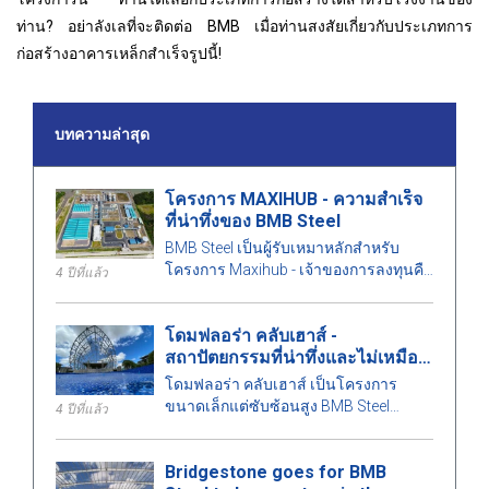
ท่าน? อย่าลังเลที่จะติดต่อ BMB เมื่อท่านสงสัยเกี่ยวกับประเภทการ
ก่อสร้างอาคารเหล็กสำเร็จรูปนี้!
บทความล่าสุด
โครงการ MAXIHUB - ความสำเร็จ
ที่น่าทึ่งของ BMB Steel
BMB Steel เป็นผู้รับเหมาหลักสำหรับ
โครงการ Maxihub - เจ้าของการลงทุนคือ
4 ปีที่แล้ว
CPC Corporation ในไต้หวัน มาเรียนรู้
เพิ่มเติมเกี่ยวกับโครงการนี้กันเถอะ!
โดมฟลอร่า คลับเฮาส์ -
สถาปัตยกรรมที่น่าทึ่งและไม่เหมือน
ใคร
โดมฟลอร่า คลับเฮาส์ เป็นโครงการ
ขนาดเล็กแต่ซับซ้อนสูง BMB Steel
4 ปีที่แล้ว
คำนวณรายละเอียดทุกชิ้นส่วนของ
อาคารอย่างพิถีพิถันเพื่อให้เกิดความ
Bridgestone goes for BMB
สมบูรณ์แบบสูงสุด มาดูกันว่ามีอะไรน่า