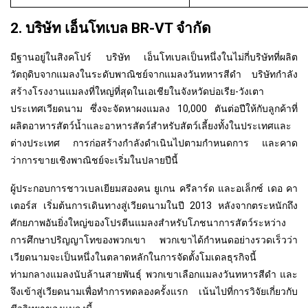
2. บริษัท เอ็นโทเบล BR-VT จำกัด
มีฐานอยู่ในสิงคโปร์ บริษัท เอ็นโทเบลเป็นหนึ่งในไม่กี่บริษัทที่ผลิต
วัตถุดิบจากแมลงในระดับพาณิชย์จากแมลงวันทหารสีดำ บริษัทกำลัง
สร้างโรงงานแมลงที่ใหญ่ที่สุดในเอเชียในจังหวัดบ่อเรีย-วังเตา
ประเทศเวียดนาม ซึ่งจะจัดหาผงแมลง 10,000 ตันต่อปีให้กับลูกค้าที่
ผลิตอาหารสัตว์น้ำและอาหารสัตว์สำหรับสัตว์เลี้ยงทั้งในประเทศและ
ต่างประเทศ การก่อสร้างกำลังดำเนินไปตามกำหนดการ และคาด
ว่าการขายเชิงพาณิชย์จะเริ่มในปลายปีนี้
ผู้ประกอบการชาวเบลเยียมสองคน ยูเกน ครีลาร์ด และอเล็กซ์ เดอ คา
เตอร์ส เริ่มต้นการเดินทางสู่เวียดนามในปี 2013 หลังจากตระหนักถึง
ศักยภาพอันยิ่งใหญ่ของโปรตีนแมลงสำหรับโภชนาการสัตว์ระหว่าง
การศึกษาปริญญาโทของพวกเขา พวกเขาได้กำหนดอย่างรวดเร็วว่า
เวียดนามจะเป็นหนึ่งในตลาดหลักในการจัดตั้งโมเดลธุรกิจนี้
ท่ามกลางแมลงนับล้านสายพันธุ์ พวกเขาเลือกแมลงวันทหารสีดำ และ
จึงเข้าสู่เวียดนามเพื่อทำการทดลองครั้งแรก เน้นไปที่การวิจัยเกี่ยวกับ