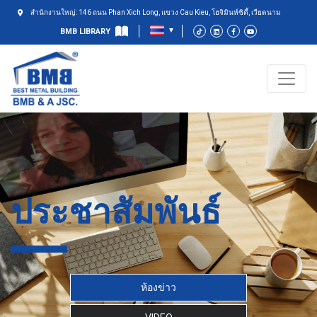
สำนักงานใหญ่: 146 ถนน Phan Xich Long, แขวง Cau Kieu, โฮจิมินห์ซิตี้, เวียดนาม
BMB LIBRARY
ประชาสัมพันธ์
ห้องข่าว