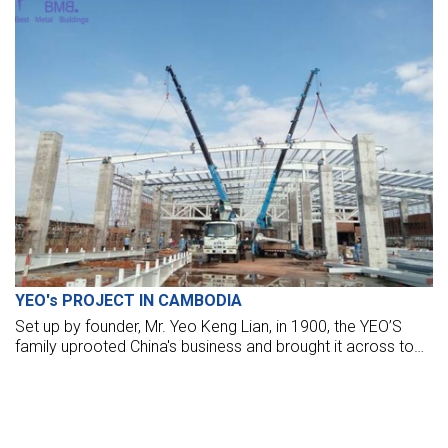
ด้านล่าง!
YEO's PROJECT IN CAMBODIA
Set up by founder, Mr. Yeo Keng Lian, in 1900, the YEO’S
family uprooted China's business and brought it across to
“Nanyang” in the 1930s. With its continuous dedication to
bring across the best soy sauce to the consumers, the
business quickly flourished.