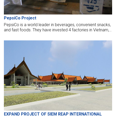
PepsiCo Project
PepsiCo is a world leader in beverages, convenient snacks,
and fast foods. They have invested 4 factories in Vietnam,
and BMB has the honor of doing the structural steel for two
factories of PepsiCo Vietnam - at Can Tho and Bac Ninh
Province. Pepsi 512 Bac Ninh project is the biggest one of
PepsiCo in ASIAN.
EXPAND PROJECT OF SIEM REAP INTERNATIONAL