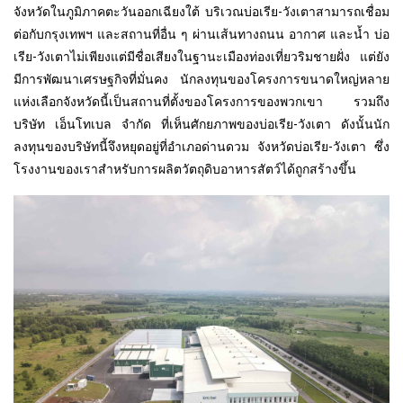
จังหวัดในภูมิภาคตะวันออกเฉียงใต้ บริเวณบ่อเรีย-วังเตาสามารถเชื่อม
ต่อกับกรุงเทพฯ และสถานที่อื่น ๆ ผ่านเส้นทางถนน อากาศ และน้ำ บ่อ
เรีย-วังเตาไม่เพียงแต่มีชื่อเสียงในฐานะเมืองท่องเที่ยวริมชายฝั่ง แต่ยัง
มีการพัฒนาเศรษฐกิจที่มั่นคง นักลงทุนของโครงการขนาดใหญ่หลาย
แห่งเลือกจังหวัดนี้เป็นสถานที่ตั้งของโครงการของพวกเขา รวมถึง
บริษัท เอ็นโทเบล จำกัด ที่เห็นศักยภาพของบ่อเรีย-วังเตา ดังนั้นนัก
ลงทุนของบริษัทนี้จึงหยุดอยู่ที่อำเภอด่านดวม จังหวัดบ่อเรีย-วังเตา ซึ่ง
โรงงานของเราสำหรับการผลิตวัตถุดิบอาหารสัตว์ได้ถูกสร้างขึ้น