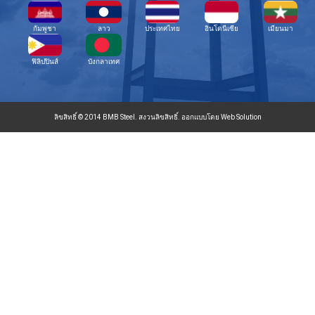
กัมพูชา
ลาว
ประเทศไทย
อินโดนีเซีย
เมียนมา
ฟิลิปปินส์
บังกลาเทศ
ลิขสิทธิ์ © 2014 BMB Steel. สงวนลิขสิทธิ์. ออกแบบโดย Web Solution