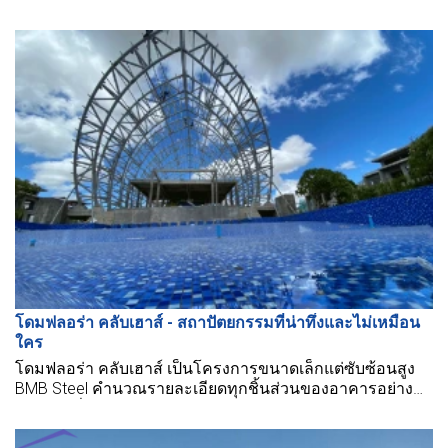
price to export to Europe and many other countries.
โดมฟลอร่า คลับเฮาส์ - สถาปัตยกรรมที่น่าทึ่งและไม่เหมือน
ใคร
โดมฟลอร่า คลับเฮาส์ เป็นโครงการขนาดเล็กแต่ซับซ้อนสูง
BMB Steel คำนวณรายละเอียดทุกชิ้นส่วนของอาคารอย่าง
พิถีพิถันเพื่อให้เกิดความสมบูรณ์แบบสูงสุด มาดูกันว่ามีอะไร
น่าสนใจในอาคารเหล็กสำเร็จรูปนี้กับ BMB Steel ในบทความ