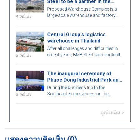
Steel to be a partner in the
สนใจในอาคารเหล็กสำเร็จรูปนี้กับ BMB
Warehouse Complex project
Steel ในบทความด้านล่าง!
Proposed Warehouse Complex is a
large-scale warehouse and factory
4 ปีที่แล้ว
project in the Philippines market. Let's
learn more about this BMB Steel!
Central Group's logistics
warehouse in Thailand
After all challenges and difficulties in
recent years, BMB Steel has excellently
5 ปีที่แล้ว
completed and handed over Logistic
Warehouse in Thailand.
The inaugural ceremony of
Phuoc Dong Industrial Park and
Port
During the business trip to the
Southeastern provinces, on the
5 ปีที่แล้ว
morning of March 21, Prime Minister
Nguyen Xuan Phuc attended The
ดูเพิ่มเติม >
inaugural ceremony of Phuoc Dong
Industrial Park and Port. Representative
of BMB Steel signed to become a
strategic partner and handed over
before the deadline to IMG Phuoc Dong
แสดงความคิดเห็น
(0)