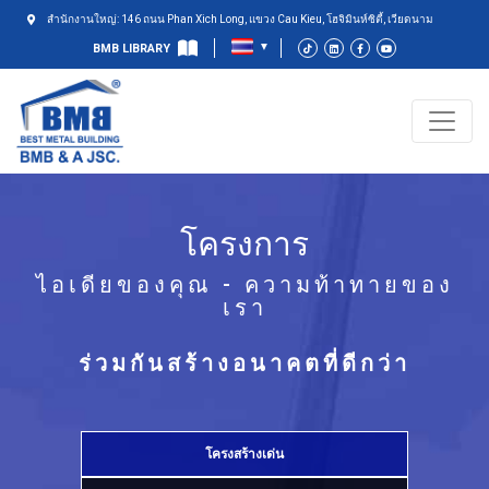
สำนักงานใหญ่: 146 ถนน Phan Xich Long, แขวง Cau Kieu, โฮจิมินห์ซิตี้, เวียดนาม
BMB LIBRARY
โครงการ
ไอเดียของคุณ - ความท้าทายของ
เรา
ร่วมกันสร้างอนาคตที่ดีกว่า
โครงสร้างเด่น