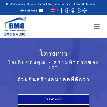
สำนักงานใหญ่: 146 ถนน Phan Xich Long, แขวง Cau Kieu, โฮจิมินห์ซิตี้, เวียดนาม
BMB LIBRARY
โครงการ
ไอเดียของคุณ - ความท้าทายของ
เรา
ร่วมกันสร้างอนาคตที่ดีกว่า
โครงสร้างเด่น