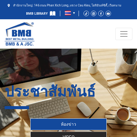
สำนักงานใหญ่: 146 ถนน Phan Xich Long, แขวง Cau Kieu, โฮจิมินห์ซิตี้, เวียดนาม
BMB LIBRARY
ประชาสัมพันธ์
ห้องข่าว