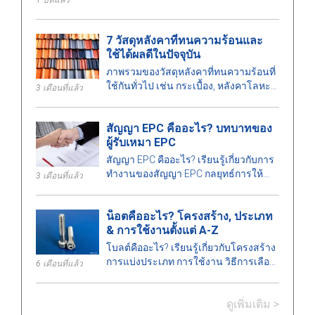
ประยุกต์ใช้ที่สำคัญของโครงสร้างเหล็ก
7 วัสดุหลังคาที่ทนความร้อนและ
ใช้ได้ผลดีในปัจจุบัน
ภาพรวมของวัสดุหลังคาที่ทนความร้อนที่
ใช้กันทั่วไป เช่น กระเบื้อง, หลังคาโลหะ
3 เดือนที่แล้ว
ฉนวน เป็นต้น ซึ่งเหมาะสำหรับอาคาร
ประเภทต่าง ๆ
สัญญา EPC คืออะไร? บทบาทของ
ผู้รับเหมา EPC
สัญญา EPC คืออะไร? เรียนรู้เกี่ยวกับการ
ทำงานของสัญญา EPC กลยุทธ์การให้
3 เดือนที่แล้ว
สัญญา บทบาท ข้อดี ข้อเสียของผู้รับเหมา
EPC และความแตกต่างระหว่าง EPC และ
น็อตคืออะไร? โครงสร้าง, ประเภท
EPCM.
& การใช้งานตั้งแต่ A-Z
โบลต์คืออะไร? เรียนรู้เกี่ยวกับโครงสร้าง
การแบ่งประเภท การใช้งาน วิธีการเลือก
6 เดือนที่แล้ว
โบลต์ที่ตรงตามมาตรฐานทางเทคนิคใน
งานก่อสร้างและวิศวกรรม.
ดูเพิ่มเติม >