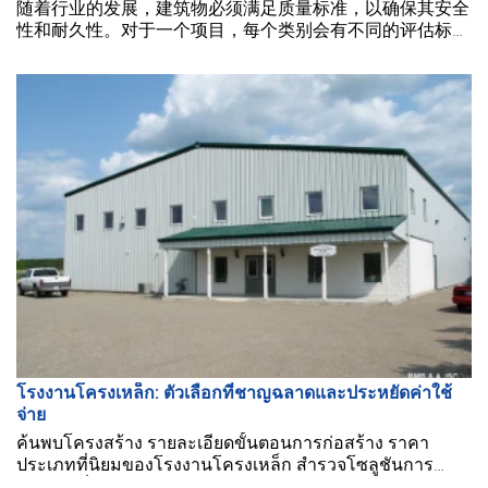
随着行业的发展，建筑物必须满足质量标准，以确保其安全
性和耐久性。对于一个项目，每个类别会有不同的评估标
准。在下面的文章中
โรงงานโครงเหล็ก: ตัวเลือกที่ชาญฉลาดและประหยัดค่าใช้
จ่าย
ค้นพบโครงสร้าง รายละเอียดขั้นตอนการก่อสร้าง ราคา
ประเภทที่นิยมของโรงงานโครงเหล็ก สำรวจโซลูชันการ
ก่อสร้างที่ทันสมัยและคุ้มค่า