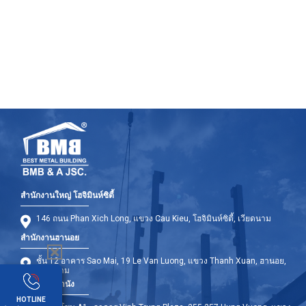
สำนักงานใหญ่ โฮจิมินห์ซิตี้
146 ถนน Phan Xich Long, แขวง Cau Kieu, โฮจิมินห์ซิตี้, เวียดนาม
สำนักงานฮานอย
ชั้น 12 อาคาร Sao Mai, 19 Le Van Luong, แขวง Thanh Xuan, ฮานอย,
เวียดนาม
สำนักงานดานัง
HOTLINE