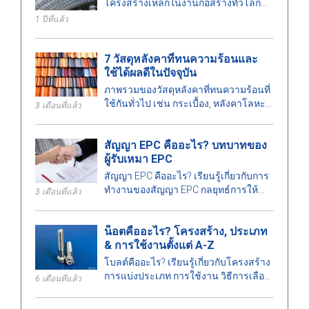
โครงสร้างเหล็กในงานก่อสร้างทั่วโลก
เรียนรู้เกี่ยวกับประเภท ข้อดี และการ
1 ปีที่แล้ว
ประยุกต์ใช้ที่สำคัญของโครงสร้างเหล็ก
7 วัสดุหลังคาที่ทนความร้อนและ
ใช้ได้ผลดีในปัจจุบัน
ภาพรวมของวัสดุหลังคาที่ทนความร้อนที่
ใช้กันทั่วไป เช่น กระเบื้อง, หลังคาโลหะ
3 เดือนที่แล้ว
ฉนวน เป็นต้น ซึ่งเหมาะสำหรับอาคาร
ประเภทต่าง ๆ
สัญญา EPC คืออะไร? บทบาทของ
ผู้รับเหมา EPC
สัญญา EPC คืออะไร? เรียนรู้เกี่ยวกับการ
ทำงานของสัญญา EPC กลยุทธ์การให้
3 เดือนที่แล้ว
สัญญา บทบาท ข้อดี ข้อเสียของผู้รับเหมา
EPC และความแตกต่างระหว่าง EPC และ
น็อตคืออะไร? โครงสร้าง, ประเภท
EPCM.
& การใช้งานตั้งแต่ A-Z
โบลต์คืออะไร? เรียนรู้เกี่ยวกับโครงสร้าง
การแบ่งประเภท การใช้งาน วิธีการเลือก
6 เดือนที่แล้ว
โบลต์ที่ตรงตามมาตรฐานทางเทคนิคใน
งานก่อสร้างและวิศวกรรม.