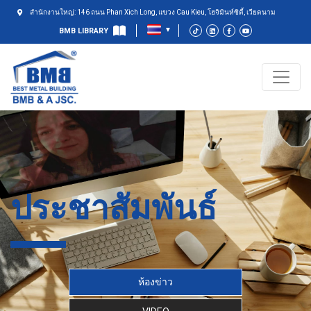
สำนักงานใหญ่: 146 ถนน Phan Xich Long, แขวง Cau Kieu, โฮจิมินห์ซิตี้, เวียดนาม
BMB LIBRARY
ประชาสัมพันธ์
ห้องข่าว