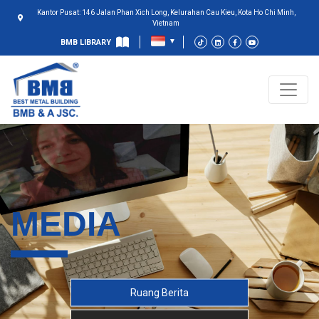
Kantor Pusat: 146 Jalan Phan Xich Long, Kelurahan Cau Kieu, Kota Ho Chi Minh,
Vietnam
BMB LIBRARY
MEDIA
Ruang Berita