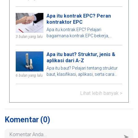
fabrikasi cepat dan efisiensi dalam
ubin, atap logam terinsulasi, dll., yang
pembangunan.
cocok untuk berbagai jenis bangunan.
Apa itu kontrak EPC? Peran
kontraktor EPC
Apa itu kontrak EPC? Pelajari
bagaimana kontrak EPC bekerja,
3 bulan yang lalu
strategi kontrak, peran, keuntungan,
kerugian dari kontraktor EPC, dan
Apa itu baut? Struktur, jenis &
perbedaan antara EPC dan EPCM.
aplikasi dari A-Z
Apa itu baut? Pelajari tentang struktur
baut, klasifikasi, aplikasi, serta cara
6 bulan yang lalu
memilih baut yang memenuhi standar
teknis dalam konstruksi dan rekayasa.
Lihat lebih banyak >
Komentar
(0)