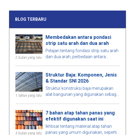
BLOG TERBARU
Membedakan antara pondasi
strip satu arah dan dua arah
Pelajari tentang fondasi strip satu arah
dan dua arah, perbedaan antara
2 bulan yang lalu
keduanya, kelebihan dan kekurangan,
serta pertimbangan untuk memilih
Struktur Baja: Komponen, Jenis
solusi yang tepat untuk proyek Anda.
& Standar SNI 2026
Struktur konstruksi baja merupakan
alat bangunan yang digunakan sebagai
1 tahun yang lalu
material utama karena kekuatannya
yang tinggi, fleksibel, dan tahan lama.
7 bahan atap tahan panas yang
Rangka struktur konstruksi baja
efektif digunakan saat ini
menjelaskan aplikasi struktur baja
pada gedung, jembatan, gudang, serta
Ikhtisar tentang material atap tahan
infrastruktur modern berkat proses
panas yang umum digunakan, seperti
3 bulan yang lalu