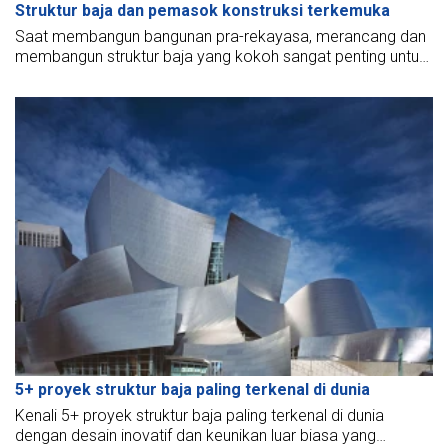
Struktur baja dan pemasok konstruksi terkemuka
Saat membangun bangunan pra-rekayasa, merancang dan
membangun struktur baja yang kokoh sangat penting untuk
menjaga daya tahan dan memastikan keselamatan. Apa
saja fitur dari struktur baja? Perusahaan konstruksi struktur
baja mana yang paling terpercaya? Dalam artikel ini, BMB
Steel akan menjawab pertanyaan-pertanyaan ini untuk
Anda.
5+ proyek struktur baja paling terkenal di dunia
Kenali 5+ proyek struktur baja paling terkenal di dunia
dengan desain inovatif dan keunikan luar biasa yang