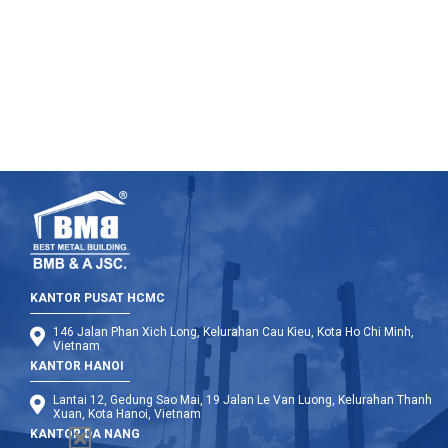
spesifikasi yang ketat saat membangun struktur baja.
Tulisan di bawah ini akan fokus pada menjelajahi beberapa
kode dan standar yang diterapkan di Filipina.
KANTOR PUSAT HCMC
146 Jalan Phan Xich Long, Kelurahan Cau Kieu, Kota Ho Chi Minh,
Vietnam
KANTOR HANOI
Lantai 12, Gedung Sao Mai, 19 Jalan Le Van Luong, Kelurahan Thanh
Xuan, Kota Hanoi, Vietnam
KANTOR DA NANG