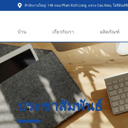
สำนักงานใหญ่: 146 ถนน Phan Xich Long, แขวง Cau Kieu, โฮจิมินห์ซิต
บ้าน
เกี่ยวกับเรา
ผลิตภัณฑ์
ประชาสัมพันธ์