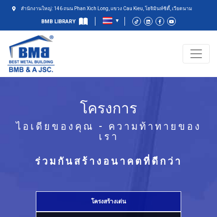
สำนักงานใหญ่: 146 ถนน Phan Xich Long, แขวง Cau Kieu, โฮจิมินห์ซิตี้, เวียดนาม
BMB LIBRARY
โครงการ
ไอเดียของคุณ - ความท้าทายของ
เรา
ร่วมกันสร้างอนาคตที่ดีกว่า
โครงสร้างเด่น