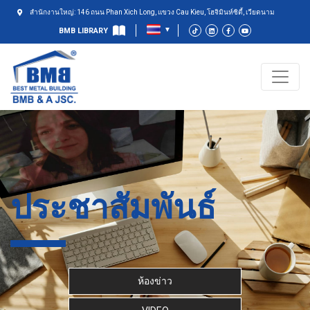
สำนักงานใหญ่: 146 ถนน Phan Xich Long, แขวง Cau Kieu, โฮจิมินห์ซิตี้, เวียดนาม
BMB LIBRARY
ประชาสัมพันธ์
ห้องข่าว