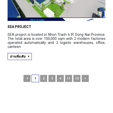
SEA PROJECT
SEA project is located in Nhon Trach 6 IP, Dong Nai Province.
The total area is over 100,000 sqm with 2 modern factories
operated automatically and 2 logistic warehouses, office,
canteen.
อ่านเพิ่มเติม
1
2
3
4
11
12