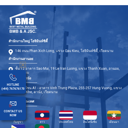
สำนักงานใหญ่ โฮจิมินห์ซิตี้
146 ถนน Phan Xich Long, แขวง Cau Kieu, โฮจิมินห์ซิตี้, เวียดนาม
สำนักงานฮานอย
ชั้น 12 อาคาร Sao Mai, 19 Le Van Luong, แขวง Thanh Xuan, ฮานอย,
เวียดนาม
สำนักงานดานัง
HOTLINE
ชั้น 9 - โซน A1 - อาคาร Vinh Trung Plaza, 255-257 Hung Vuong, แขวง
(+84) 767676170
Thanh Khe, ดานัง, เวียดนาม
สาขาต่างประเทศ
CONTACT US
NOW
กัมพูชา
ลาว
ประเทศไทย
อินโดนีเซีย
เมียนมา