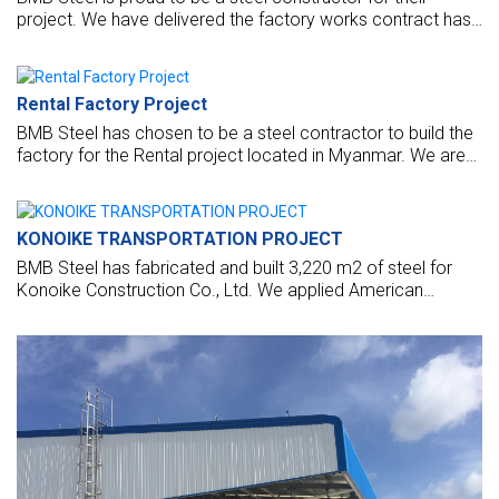
project. We have delivered the factory works contract has
handed over their factory for the New CS project of Thai
Better Food Co. Ltd. The factory opened to put it into
operation now.
Rental Factory Project
BMB Steel has chosen to be a steel contractor to build the
factory for the Rental project located in Myanmar. We are
design, manufacture, supply, and build this factory with the
highest standards.
KONOIKE TRANSPORTATION PROJECT
BMB Steel has fabricated and built 3,220 m2 of steel for
Konoike Construction Co., Ltd. We applied American
standards to design their factory in Thilawa SEZ, Yangon,
Myanmar.