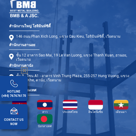
สำนักงานใหญ่ โฮจิมินห์ซิตี้
146 ถนน Phan Xich Long, แขวง Cau Kieu, โฮจิมินห์ซิตี้, เวียดนาม
สำนักงานฮานอย
ชั้น 12 อาคาร Sao Mai, 19 Le Van Luong, แขวง Thanh Xuan, ฮานอย,
เวียดนาม
สำนักงานดานัง
ชั้น 9 - โซน A1 - อาคาร Vinh Trung Plaza, 255-257 Hung Vuong, แขวง
Thanh Khe, ดานัง, เวียดนาม
สาขาต่างประเทศ
HOTLINE
(+84) 767676170
กัมพูชา
ลาว
ประเทศไทย
อินโดนีเซีย
เมียนมา
CONTACT US
NOW
ฟิลิปปินส์
บังกลาเทศ