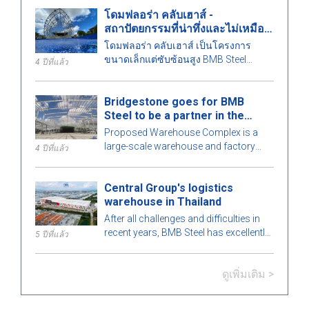
เพิ่มเติมเกี่ยวกับโครงการนี้กันเถอะ!
โดมฟลอร่า คลับเฮาส์ -
สถาปัตยกรรมที่น่าทึ่งและไม่เหมือน
ใคร
โดมฟลอร่า คลับเฮาส์ เป็นโครงการ
ขนาดเล็กแต่ซับซ้อนสูง BMB Steel
4 ปีที่แล้ว
คำนวณรายละเอียดทุกชิ้นส่วนของ
อาคารอย่างพิถีพิถันเพื่อให้เกิดความ
Bridgestone goes for BMB
สมบูรณ์แบบสูงสุด มาดูกันว่ามีอะไรน่า
Steel to be a partner in the
สนใจในอาคารเหล็กสำเร็จรูปนี้กับ BMB
Warehouse Complex project
Steel ในบทความด้านล่าง!
Proposed Warehouse Complex is a
large-scale warehouse and factory
4 ปีที่แล้ว
project in the Philippines market. Let's
learn more about this BMB Steel!
Central Group's logistics
warehouse in Thailand
After all challenges and difficulties in
recent years, BMB Steel has excellently
5 ปีที่แล้ว
completed and handed over Logistic
Warehouse in Thailand.
ดูเพิ่มเติม >