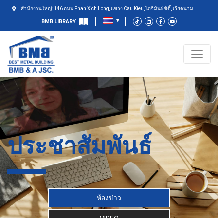
สำนักงานใหญ่: 146 ถนน Phan Xich Long, แขวง Cau Kieu, โฮจิมินห์ซิตี้, เวียดนาม
BMB LIBRARY
ประชาสัมพันธ์
ห้องข่าว