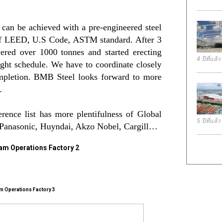
 can be achieved with a pre-engineered steel
t of LEED, U.S Code, ASTM standard. After 3
vered over 1000 tonnes and started erecting
4 ปีที่แล้ว
ight schedule. We have to coordinate closely
completion. BMB Steel looks forward to more
.
rence list has more plentifulness of Global
5 ปีที่แล้ว
Panasonic, Huyndai, Akzo Nobel, Cargill…