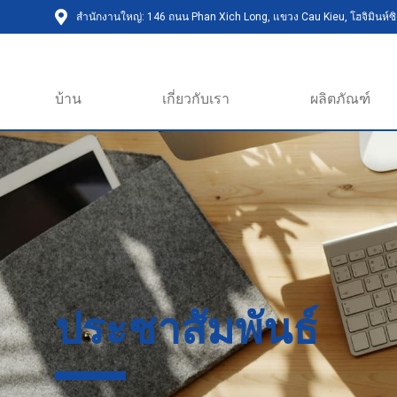
สำนักงานใหญ่: 146 ถนน Phan Xich Long, แขวง Cau Kieu, โฮจิมินห์ซิต
บ้าน
เกี่ยวกับเรา
ผลิตภัณฑ์
ประชาสัมพันธ์