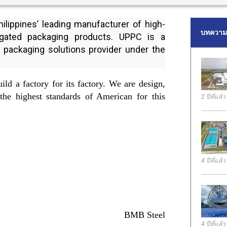
ilippines’ leading manufacturer of high-
บทความล
rugated packaging products. UPPC is a
t packaging solutions provider under the
ld a factory for its factory. We are design,
the highest standards of American for this
2 ปีที่แล้ว
4 ปีที่แล้ว
BMB Steel
4 ปีที่แล้ว