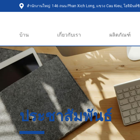
สำนักงานใหญ่: 146 ถนน Phan Xich Long, แขวง Cau Kieu, โฮจิมินห์ซิต
บ้าน
เกี่ยวกับเรา
ผลิตภัณฑ์
ประชาสัมพันธ์