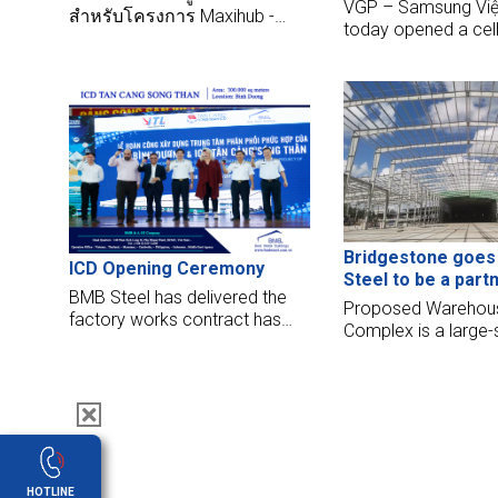
STEEL PROJECTS 
VGP – Samsung Vi
สำหรับโครงการ Maxihub -
today opened a cel
เจ้าของการลงทุนคือ CPC
factory in the north
Corporation ในไต้หวัน มาเรียน
province of Bắc Nin
รู้เพิ่มเติมเกี่ยวกับโครงการนี้กัน
เถอะ!
Bridgestone goes
ICD Opening Ceremony
Steel to be a partn
BMB Steel has delivered the
Warehouse Comple
Proposed Warehou
factory works contract has
Complex is a large-
handed over their factory for
warehouse and fact
the ICD project. The logistics
in the Philippines ma
service center opened to put
learn more about t
into operation now.
Steel!
HOTLINE