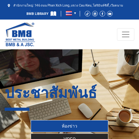
สำนักงานใหญ่: 146 ถนน Phan Xich Long, แขวง Cau Kieu, โฮจิมินห์ซิตี้, เวียดนาม
BMB LIBRARY
ประชาสัมพันธ์
ห้องข่าว