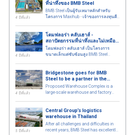
ที่น่าทึ่งของ BMB Steel
BMB Steel เป็นผู้รับเหมาหลักสำหรับ
โครงการ Maxihub - เจ้าของการลงทุนคือ
4 ปีที่แล้ว
CPC Corporation ในไต้หวัน มาเรียนรู้
เพิ่มเติมเกี่ยวกับโครงการนี้กันเถอะ!
โดมฟลอร่า คลับเฮาส์ -
สถาปัตยกรรมที่น่าทึ่งและไม่เหมือน
ใคร
โดมฟลอร่า คลับเฮาส์ เป็นโครงการ
ขนาดเล็กแต่ซับซ้อนสูง BMB Steel
4 ปีที่แล้ว
คำนวณรายละเอียดทุกชิ้นส่วนของ
อาคารอย่างพิถีพิถันเพื่อให้เกิดความ
Bridgestone goes for BMB
สมบูรณ์แบบสูงสุด มาดูกันว่ามีอะไรน่า
Steel to be a partner in the
สนใจในอาคารเหล็กสำเร็จรูปนี้กับ BMB
Warehouse Complex project
Steel ในบทความด้านล่าง!
Proposed Warehouse Complex is a
large-scale warehouse and factory
4 ปีที่แล้ว
project in the Philippines market. Let's
learn more about this BMB Steel!
Central Group's logistics
warehouse in Thailand
After all challenges and difficulties in
recent years, BMB Steel has excellently
5 ปีที่แล้ว