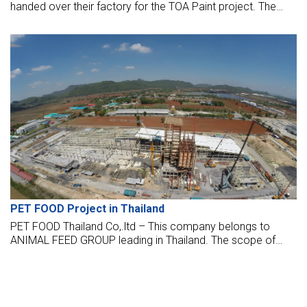
handed over their factory for the TOA Paint project. The
logistics service center opened to put into operation now.
PET FOOD Project in Thailand
PET FOOD Thailand Co,.ltd – This company belongs to
ANIMAL FEED GROUP leading in Thailand. The scope of
work of BMB Steel is DESIGN & BUILD of whole steel
structure work, including cladding within 8 months.