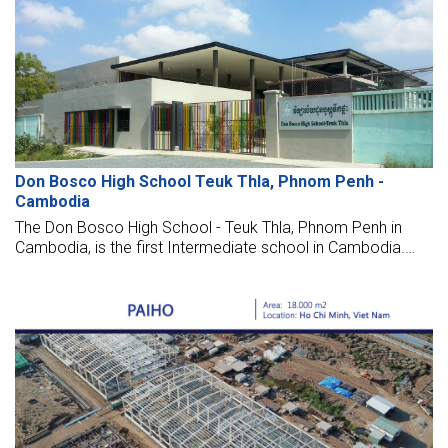
Don Bosco High School Teuk Thla, Phnom Penh -
Cambodia
The Don Bosco High School - Teuk Thla, Phnom Penh in
Cambodia, is the first Intermediate school in Cambodia.
BMB STEEL is very honored and proud of a small
contribution to this meaningful project. A big "Thank you" to
the United States' Embassy for doing this project.