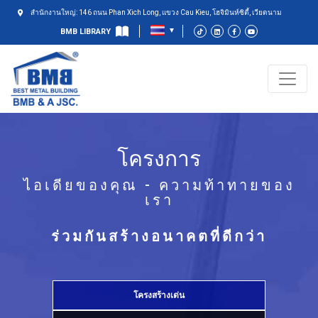
สำนักงานใหญ่: 146 ถนน Phan Xich Long, แขวง Cau Kieu, โฮจิมินห์ซิตี้, เวียดนาม
BMB LIBRARY
โครงการ
ไอเดียของคุณ - ความท้าทายของ
เรา
ร่วมกันสร้างอนาคตที่ดีกว่า
โครงสร้างเด่น