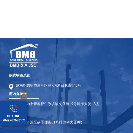
胡志明市总部
越南胡志明市富润区第7坊潘息龙街146号
河内办事处
越南河内市青春郡仁政坊黎文良街19号星海大厦12楼
岘港办事处
HOTLINE
(+84) 767676170
岘港市青溪区胡季理街01号维纳科大厦8楼