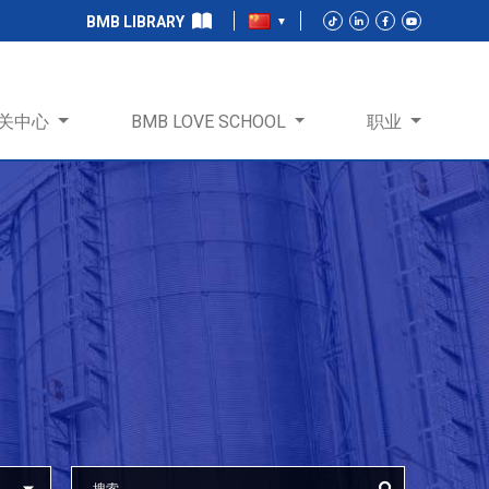
BMB LIBRARY
关中心
BMB LOVE SCHOOL
职业