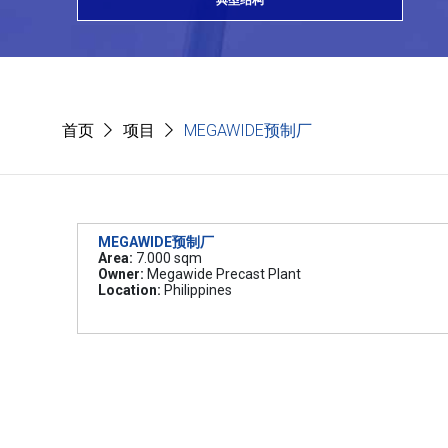
典型结构
首页
项目
MEGAWIDE预制厂
MEGAWIDE预制厂
Area:
7.000 sqm
Owner:
Megawide Precast Plant
Location:
Philippines