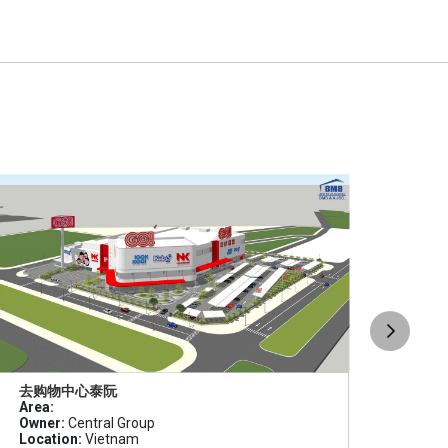
去购物中心泰阮
去本
Area:
Area
Owner:
Central Group
Owne
Location:
Vietnam
Loca