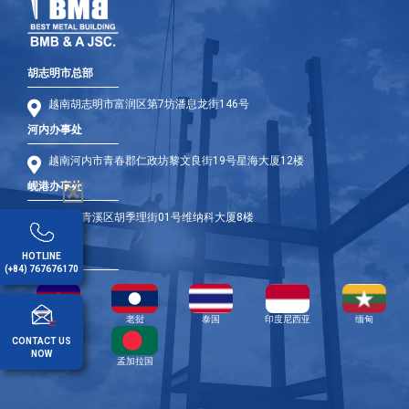
胡志明市总部
越南胡志明市富润区第7坊潘息龙街146号
河内办事处
越南河内市青春郡仁政坊黎文良街19号星海大厦12楼
岘港办事处
岘港市青溪区胡季理街01号维纳科大厦8楼
海外办事处
HOTLINE
(+84) 767676170
柬埔寨
老挝
泰国
印度尼西亚
缅甸
CONTACT US
NOW
菲律宾
孟加拉国