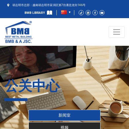
胡志明市总部：越南胡志明市富润区第7坊潘息龙街146号
BMB LIBRARY
公关中心
新闻室
视频