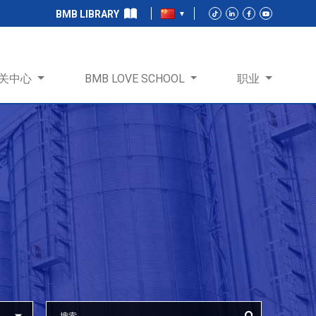
BMB LIBRARY
关中心
BMB LOVE SCHOOL
职业