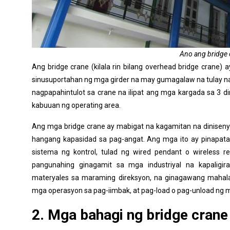
Ano ang bridge 
Ang bridge crane (kilala rin bilang overhead bridge crane) a
sinusuportahan ng mga girder na may gumagalaw na tulay na 
nagpapahintulot sa crane na ilipat ang mga kargada sa 3 di
kabuuan ng operating area.
Ang mga bridge crane ay mabigat na kagamitan na dinisen
hangang kapasidad sa pag-angat. Ang mga ito ay pinap
sistema ng kontrol, tulad ng wired pendant o wireless 
pangunahing ginagamit sa mga industriyal na kapaligi
materyales sa maraming direksyon, na ginagawang maha
mga operasyon sa pag-iimbak, at pag-load o pag-unload ng m
2. Mga bahagi ng bridge crane