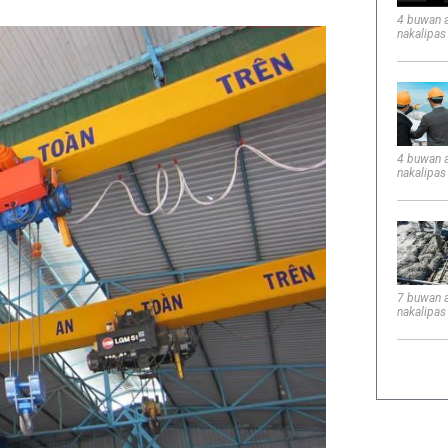
4 buwan 
nakalipas
4 buwan 
nakalipas
7 buwan 
nakalipas