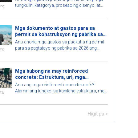
tungkulin, kategorya, proseso ng disenyo, at
ang
mga kinakailangan para sa mga engineer kapag
nagpatupad ng mga shop drawing sa
konstruksyon.
Mga dokumento at gastos para sa
permit sa konstruksyon ng pabrika sa
2026
Anu-anong mga gastos sa pagkuha ng permit
para sa pagtatayo ng pabrika sa 2026 ang
ang
kasama, magkano ang dapat i-budget, gaano
katagal ang proseso, at aling awtoridad ang
nag-iisyu ng permit? Alamin dito.
Mga bubong na may reinforced
concrete: Estruktura, uri, mga
kalamangan at kahinaan
Ano ang mga reinforced concrete roofs?
Alamin ang tungkol sa kanilang estruktura, mga
ang
kalamangan at kahinaan, uri, mga aplikasyon
sa konstruksyon, at mga pangunahing tala para
sa tamang pag-install.
Higit pa >