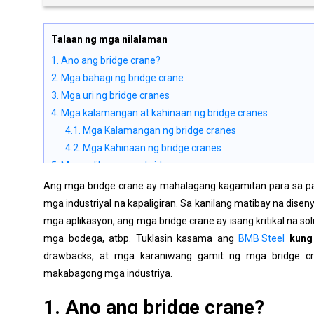
Talaan ng mga nilalaman
1. Ano ang bridge crane?
2. Mga bahagi ng bridge crane
3. Mga uri ng bridge cranes
4. Mga kalamangan at kahinaan ng bridge cranes
4.1. Mga Kalamangan ng bridge cranes
4.2. Mga Kahinaan ng bridge cranes
5. Mga aplikasyon ng bridge cranes
Ang mga bridge crane ay mahalagang kagamitan para sa pa
mga industriyal na kapaligiran. Sa kanilang matibay na dis
mga aplikasyon, ang mga bridge crane ay isang kritikal na 
mga bodega, atbp. Tuklasin kasama ang
BMB Steel
kung
drawbacks, at mga karaniwang gamit ng mga bridge c
makabagong mga industriya.
1. Ano ang bridge crane?