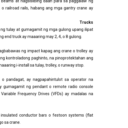
ay beams at nagsisilbing daan para sa paggalaw ng
 railroad rails, habang ang mga gantry crane ay
rucks
 ng tulay at gumagamit ng mga gulong upang ilipat
g end truck ay maaaring may 2, 4, o 8 gulong.
nagbabawas ng impact kapag ang crane o trolley ay
sang kontroladong paghinto, na pinoprotektahan ang
ing i-install sa tulay, trolley, o runway stop.
 o pandagat, ay nagpapahintulot sa operator na
y gumagamit ng pendant o remote radio console
g Variable Frequency Drives (VFDs) ay madalas na
insulated conductor bars o festoon systems (flat
go sa crane.