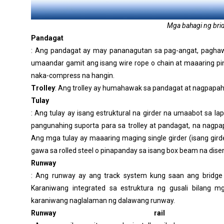
Mga bahagi ng bri
Pandagat
: Ang pandagat ay may pananagutan sa pag-angat, paghaw
umaandar gamit ang isang wire rope o chain at maaaring p
naka-compress na hangin.
Trolley
: Ang trolley ay humahawak sa pandagat at nagpapahi
Tulay
: Ang tulay ay isang estruktural na girder na umaabot sa l
pangunahing suporta para sa trolley at pandagat, na nagpap
Ang mga tulay ay maaaring maging single girder (isang girde
gawa sa rolled steel o pinapanday sa isang box beam na dise
Runway
: Ang runway ay ang track system kung saan ang bridg
Karaniwang integrated sa estruktura ng gusali bilang m
karaniwang naglalaman ng dalawang runway.
Runway rai