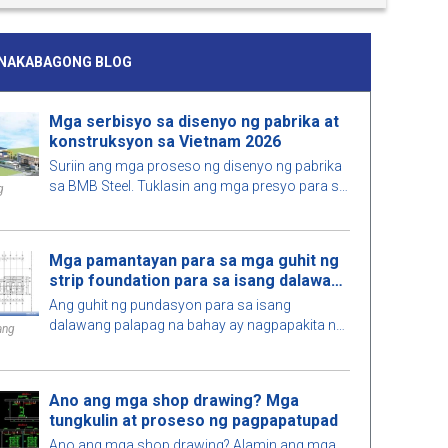
INAKABAGONG BLOG
Mga serbisyo sa disenyo ng pabrika at
konstruksyon sa Vietnam 2026
Suriin ang mga proseso ng disenyo ng pabrika
sa BMB Steel. Tuklasin ang mga presyo para sa
g
mga serbisyo ng disenyo at konstruksyon ng
pabrika ng 2026, na na-optimize para sa
espasyo, gastos, at tiyakin ang mataas na
Mga pamantayan para sa mga guhit ng
kalidad ng konstruksyon.
strip foundation para sa isang dalawang
palapag na bahay
Ang guhit ng pundasyon para sa isang
dalawang palapag na bahay ay nagpapakita ng
ang
mga detalye sa sukat, pamantayan ng disenyo,
at mga teknikal na kinakailangan, na tumutulong
upang masiguro ang ligtas na konstruksyon.
Ano ang mga shop drawing? Mga
tungkulin at proseso ng pagpapatupad
Ano ang mga shop drawing? Alamin ang mga