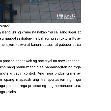
crane?
y isang uri ng crane na nakapirmi sa isang lugar at
umaabot sa ibabaw na bahagi ng estruktura. Ito ay
mensyon: kaliwa at kanan, pataas at pababa, at sa
yo para sa paghawak ng materyal na may kahanga-
atakbo nang manu-mano o sa pamamagitan ng mga
remote o
cabin control
. Ang mga bridge crane ay
ran upang mapadali ang transportasyon ng mga
laga para sa mga proseso ng pagmamanupaktura,
ga kalakal.