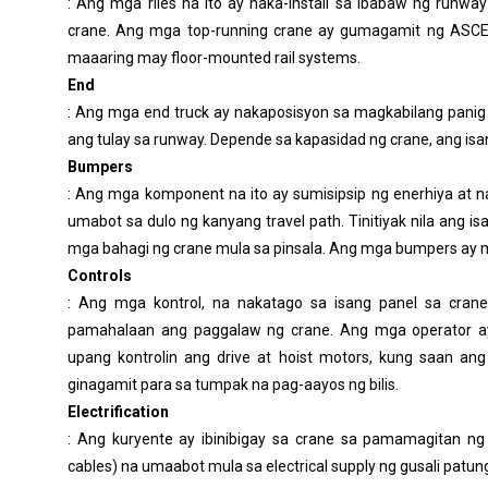
: Ang mga riles na ito ay naka-install sa ibabaw ng runw
crane. Ang mga top-running crane ay gumagamit ng ASCE o
maaaring may floor-mounted rail systems.
End T
: Ang mga end truck ay nakaposisyon sa magkabilang panig
ang tulay sa runway. Depende sa kapasidad ng crane, ang isan
Bumpers
: Ang mga komponent na ito ay sumisipsip ng enerhiya at 
umabot sa dulo ng kanyang travel path. Tinitiyak nila ang i
mga bahagi ng crane mula sa pinsala. Ang mga bumpers ay maaar
Controls
: Ang mga kontrol, na nakatago sa isang panel sa crane
pamahalaan ang paggalaw ng crane. Ang mga operator a
upang kontrolin ang drive at hoist motors, kung saan an
ginagamit para sa tumpak na pag-aayos ng bilis.
Electrification
: Ang kuryente ay ibinibigay sa crane sa pamamagitan ng 
cables) na umaabot mula sa electrical supply ng gusali patun