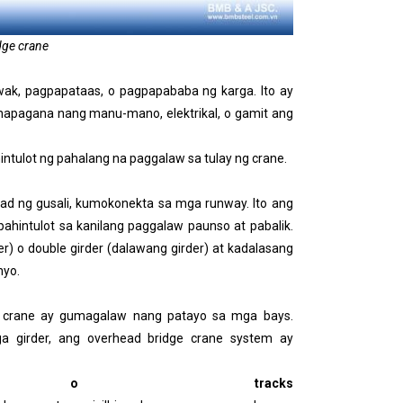
dge crane
ak, pagpapataas, o pagpapababa ng karga. Ito ay
inapagana nang manu-mano, elektrikal, o gamit ang
ntulot ng pahalang na paggalaw sa tulay ng crane.
apad ng gusali, kumokonekta sa mga runway. Ito ang
ahintulot sa kanilang paggalaw paunso at pabalik.
r) o double girder (dalawang girder) at kadalasang
nyo.
e crane ay gumagalaw nang patayo sa mga bays.
ga girder, ang overhead bridge crane system ay
l o tracks