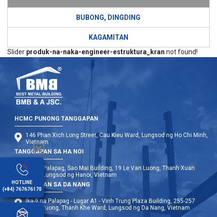
BUBONG, DINGDING
KAGAMITAN
Slider
produk-na-naka-engineer-estruktura_kran
not found!
HCMC PUNONG TANGGAPAN
146 Phan Xich Long Street, Cau Kieu Ward, Lungsod ng Ho Chi Minh,
Vietnam
TANGGAPAN SA HA NOI
Ika-12 Palapag, Sao Mai Building, 19 Le Van Luong, Thanh Xuan
Ward, Lungsod ng Hanoi, Vietnam
HOTLINE
TANGGAPAN SA DA NANG
(+84) 767676170
Ika-9 na Palapag - Lugar A1 - Vinh Trung Plaza Building, 255-257
Hung Vuong, Thanh Khe Ward, Lungsod ng Da Nang, Vietnam