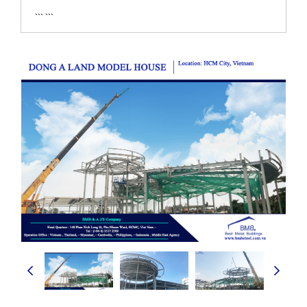
``` ```