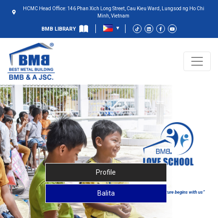
HCMC Head Office: 146 Phan Xich Long Street, Cau Kieu Ward, Lungsod ng Ho Chi
Minh, Vietnam
BMB LIBRARY
Profile
Balita
“Together your future begins with us”