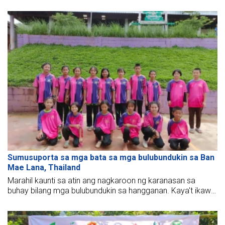
University of Technology, Ho Chi Minh City University of
Architecture, the companion of Son Dura Vietnam Co., Ltd.
has ended successfully.
Sumusuporta sa mga bata sa mga bulubundukin sa Ban
Mae Lana, Thailand
Marahil kaunti sa atin ang nagkaroon ng karanasan sa
buhay bilang mga bulubundukin sa hangganan. Kaya't ikaw
ba ay nagtataka tungkol sa buhay ng mga taong nakatira
sa pinakalayong bahagi ng isang bansa? Sundan ang
charity group ng BMB Steel Thailand upang magkaroon ng