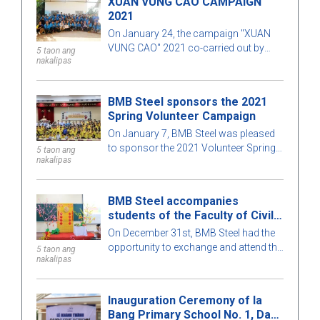
XUAN VUNG CAO CAMPAIGN
creating good conditional education in
2021
Dak Glei, Kontum
On January 24, the campaign "XUAN
VUNG CAO" 2021 co-carried out by
5 taon ang
nakalipas
BMB Love School with the Ho Chi Minh
City University of Technology, Ho Chi
Minh City University of Architecture, the
BMB Steel sponsors the 2021
companion of Son Dura Vietnam Co.,
Spring Volunteer Campaign
Ltd. has ended successfully.
On January 7, BMB Steel was pleased
to sponsor the 2021 Volunteer Spring
5 taon ang
nakalipas
campaign of the University of
Architecture, Ho Chi Minh City.
BMB Steel accompanies
students of the Faculty of Civil
Engineering
On December 31st, BMB Steel had the
opportunity to exchange and attend the
5 taon ang
nakalipas
"Tết Sinh viên" Program, held annually
at the Construction Department of the
Ho Chi Minh City University of
Inauguration Ceremony of Ia
Technology
Bang Primary School No. 1, Dak