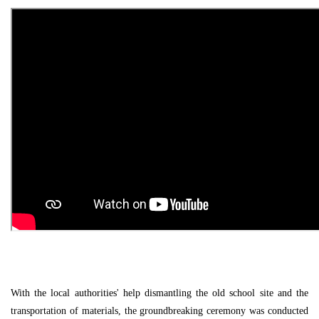
With the local authorities' help dismantling the old school site and the
transportation of materials, the groundbreaking ceremony was conducted