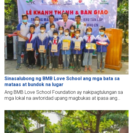
higit pang karanasan tungkol sa sitwasyon at enerhiya ng
mga tao dito!
Sinasalubong ng BMB Love School ang mga bata sa
mataas at bundok na lugar
Ang BMB Love School Foundation ay nakipagtulungan sa
mga lokal na awtoridad upang magbukas at ipasa ang
dalawang paaralan sa Tan Lap at En maharlika sa nayon ng
Phu Thanh, bayan ng Quan Hoa, Lalawigan ng Thanh Hoa