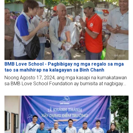
BMB Love School - Pagbibigay ng mga regalo sa mga
tao sa mahihirap na kalagayan sa Binh Chanh
Noong Agosto 17, 2024, ang mga kasapi na kumakatawan
sa BMB Love School Foundation ay bumisita at nagbigay
ng mga pangangailangan tulad ng mga keyk, kendi, at
gatas.... sa mga mahihirap na kalagayan sa lugar ng Binh
Chanh. Bagamat ang mga regalo ay hindi malalaki, taglay
nito ang aming paggalang at pagmamahal para sa mga
Matanda, mga Tiya, at mga Tiyo dito.