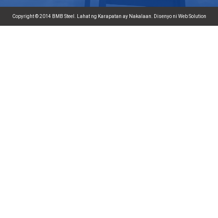
Copyright © 2014 BMB Steel. Lahat ng Karapatan ay Nakalaan. Disenyo ni Web Solution