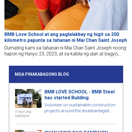
BMB Love School at ang paglalakbay ng higit sa 200
kilometro papunta sa tahanan ni Mai Chan Saint Joseph
Dumating kami sa tahanan ni Mai Chan Saint Joseph noong
hapon ng Hunyo 23, 2023, at sa kabila ng ulan at bagyo,
imposible na hadlangan ang determinasyon ng sasakyan na
puno ng pag-ibig na ipinadala ng BMB sa mga nakatatanda
at bata dito.
MGA PINAKABAGONG BLOG
BMB LOVE SCHOOL - BMB Steel
has started Building
Volunteer on sustainable construction
projects around the disadvantaged
5 taon ang
nakalipas
area and help lay the foundations that
will set up basic infrastructure in
developing accommodation and