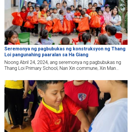
Seremonya ng pagbubukas ng konstruksyon ng Thang
Loi pangunahing paaralan sa Ha Giang
Noong Abril 24, 2024, ang seremonya ng pagbubukas ng
Thang Loi Primary School, Nan Xin commune, Xin Man
district, Ha Giang province ay naganap kasama ang
maraming guro, estudyante at mga estudyante ng paaralan
at mga kinatawan ng BMB Love School Foundation.