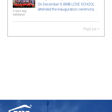
Doa district, Gia Lai province.
On December 9, BMB LOVE SCHOOL
attended the inauguration ceremony of
5 taon ang
Ia Bang No. 1 Primary School, Dak Doa
nakalipas
district, Gia Lai Province.
Higit pa >