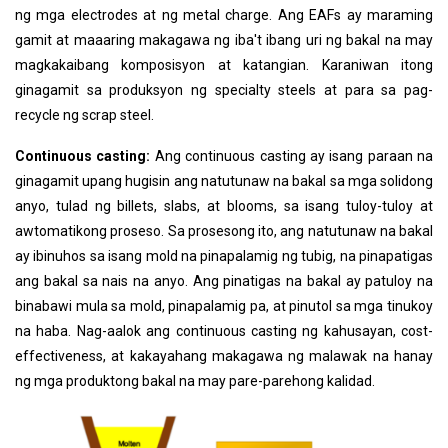
ng mga electrodes at ng metal charge. Ang EAFs ay maraming
gamit at maaaring makagawa ng iba't ibang uri ng bakal na may
magkakaibang komposisyon at katangian. Karaniwan itong
ginagamit sa produksyon ng specialty steels at para sa pag-
recycle ng scrap steel.
Continuous casting:
Ang continuous casting ay isang paraan na
ginagamit upang hugisin ang natutunaw na bakal sa mga solidong
anyo, tulad ng billets, slabs, at blooms, sa isang tuloy-tuloy at
awtomatikong proseso. Sa prosesong ito, ang natutunaw na bakal
ay ibinuhos sa isang mold na pinapalamig ng tubig, na pinapatigas
ang bakal sa nais na anyo. Ang pinatigas na bakal ay patuloy na
binabawi mula sa mold, pinapalamig pa, at pinutol sa mga tinukoy
na haba. Nag-aalok ang continuous casting ng kahusayan, cost-
effectiveness, at kakayahang makagawa ng malawak na hanay
ng mga produktong bakal na may pare-parehong kalidad.