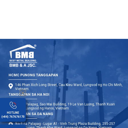
itayo at mas nakakatipid, na angkop para sa maraming
proyekto.
HCMC PUNONG TANGGAPAN
146 Phan Xich Long Street, Cau Kieu Ward, Lungsod ng Ho Chi Minh,
Vietnam
TANGGAPAN SA HA NOI
Ika-12 Palapag, Sao Mai Building, 19 Le Van Luong, Thanh Xuan
Ward, Lungsod ng Hanoi, Vietnam
HOTLINE
TANGGAPAN SA DA NANG
(+84) 767676170
Ika-9 na Palapag - Lugar A1 - Vinh Trung Plaza Building, 255-257
Hung Vuong, Thanh Khe Ward, Lungsod ng Da Nang, Vietnam