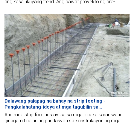
ang kasalukuyang trend. Ang bawat proyekto ng pre-
engineered na steel building ay kinakailangang magkaroon
ng kumpleto at detalyadong guhit ng estruktura ng bakal,
upang matugunan ng natapos na produkto ang mga
kinakailangan.
Dalawang palapag na bahay na strip footing -
Pangkalahatang-ideya at mga tagubilin sa
konstruksyon
Ang mga strip footings ay isa sa mga pinaka karaniwang
ginagamit na uri ng pundasyon sa konstruksyon ng mga
bahay, pabrika, at 2-palapag na bahay. Ang strip footings ng
2-palapag na bahay ay may simpleng estruktura, madaling