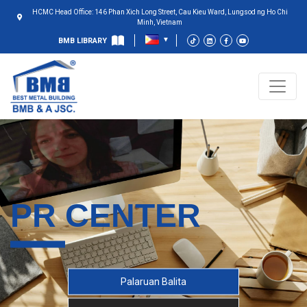
HCMC Head Office: 146 Phan Xich Long Street, Cau Kieu Ward, Lungsod ng Ho Chi
Minh, Vietnam
BMB LIBRARY
PR CENTER
Palaruan Balita