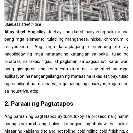
Stainless steel in use
Alloy steel:
Ang alloy steel ay isang kumbinasyon ng bakal at iba
pang mga elemento, tulad ng manganese, nickel, chromium, o
molybdenum. Ang mga karagdagang elementong ito ay
nagbibigay ng mga natatanging katangian sa bakal, tulad ng
pinataas na lakas, tigas, at paglaban sa pagsusuot. Karaniwan
nang ginagamit ang mga estruktura ng alloy steel sa mga
aplikasyon na nangangailangan ng mataas na lakas at tibay, tulad
ng mabibigat na makinarya, mga bahagi ng sasakyan, kagamitan
sa industriya, atbp.
2. Paraan ng Pagtatapos
Ang paraan ng pagtatapos ay tumutukoy sa proseso na ginamit
upang makamit ang huling katangian ng ibabaw ng bakal.
Maaaring kabilang dito ang hot rolling, cold rolling, cold finishing, o