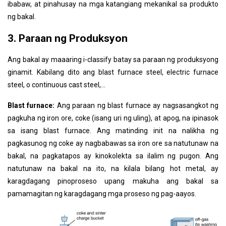
ibabaw, at pinahusay na mga katangiang mekanikal sa produkto
ng bakal.
3. Paraan ng Produksyon
Ang bakal ay maaaring i-classify batay sa paraan ng produksyong
ginamit. Kabilang dito ang blast furnace steel, electric furnace
steel, o continuous cast steel,...
Blast furnace:
Ang paraan ng blast furnace ay nagsasangkot ng
pagkuha ng iron ore, coke (isang uri ng uling), at apog, na ipinasok
sa isang blast furnace. Ang matinding init na nalikha ng
pagkasunog ng coke ay nagbabawas sa iron ore sa natutunaw na
bakal, na pagkatapos ay kinokolekta sa ilalim ng pugon. Ang
natutunaw na bakal na ito, na kilala bilang hot metal, ay
karagdagang pinoproseso upang makuha ang bakal sa
pamamagitan ng karagdagang mga proseso ng pag-aayos.