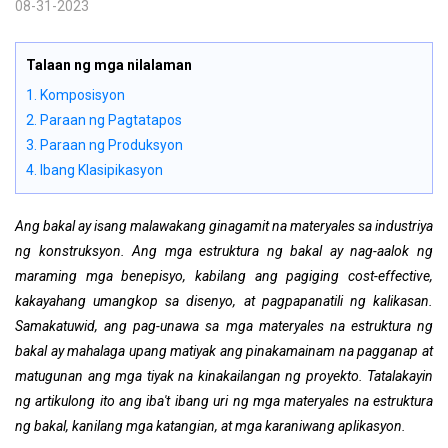
08-31-2023
Talaan ng mga nilalaman
1. Komposisyon
2. Paraan ng Pagtatapos
3. Paraan ng Produksyon
4. Ibang Klasipikasyon
Ang bakal ay isang malawakang ginagamit na materyales sa industriya
ng konstruksyon. Ang mga estruktura ng bakal ay nag-aalok ng
maraming mga benepisyo, kabilang ang pagiging cost-effective,
kakayahang umangkop sa disenyo, at pagpapanatili ng kalikasan.
Samakatuwid, ang pag-unawa sa mga materyales na estruktura ng
bakal ay mahalaga upang matiyak ang pinakamainam na pagganap at
matugunan ang mga tiyak na kinakailangan ng proyekto. Tatalakayin
ng artikulong ito ang iba't ibang uri ng mga materyales na estruktura
ng bakal, kanilang mga katangian, at mga karaniwang aplikasyon.