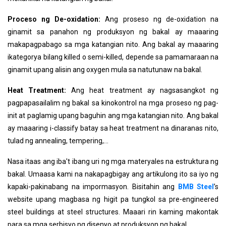
Proceso ng De-oxidation:
Ang proseso ng de-oxidation na
ginamit sa panahon ng produksyon ng bakal ay maaaring
makapagpabago sa mga katangian nito. Ang bakal ay maaaring
ikategorya bilang killed o semi-killed, depende sa pamamaraan na
ginamit upang alisin ang oxygen mula sa natutunaw na bakal.
Heat Treatment:
Ang heat treatment ay nagsasangkot ng
pagpapasailalim ng bakal sa kinokontrol na mga proseso ng pag-
init at paglamig upang baguhin ang mga katangian nito. Ang bakal
ay maaaring i-classify batay sa heat treatment na dinaranas nito,
tulad ng annealing, tempering,...
Nasa itaas ang iba't ibang uri ng mga materyales na estruktura ng
bakal. Umaasa kami na nakapagbigay ang artikulong ito sa iyo ng
kapaki-pakinabang na impormasyon. Bisitahin ang
BMB Steel
’s
website upang magbasa ng higit pa tungkol sa pre-engineered
steel buildings at steel structures. Maaari rin kaming makontak
para sa mga serbisyo ng disenyo at produksyon ng bakal.