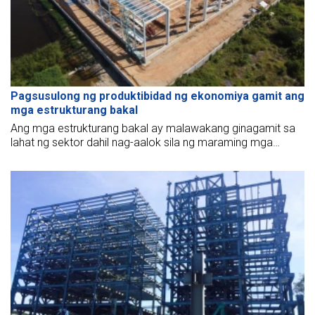
Pagsusulong ng produktibidad ng ekonomiya gamit ang
mga estrukturang bakal
Ang mga estrukturang bakal ay malawakang ginagamit sa
lahat ng sektor dahil nag-aalok sila ng maraming mga
benepisyo. Ang pagsulat sa ibaba ay susuriin ang mga
tungkulin ng mga estrukturang bakal sa pagpapasigla ng
ekonomiya.