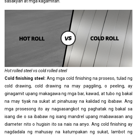
sasakyan at mga kagamitan.
Hot rolled steel vs cold rolled steel
Cold finishing steel:
Ang mga cold finishing na proseso, tulad ng
cold drawing, cold drawing na may paggiling, o peeling, ay
ginagamit upang makagawa ng mga bar, kawad, at tubo ng bakal
na may tiyak na sukat at pinahusay na kalidad ng ibabaw. Ang
mga prosesong ito ay nagsasangkot ng paghatak ng bakal sa
isang die o sa ibabaw ng isang mandrel upang mabawasan ang
diameter nito o hugisin ito sa nais na anyo. Ang cold finishing ay
nagdadala ng mahusay na katumpakan ng sukat, lambot ng