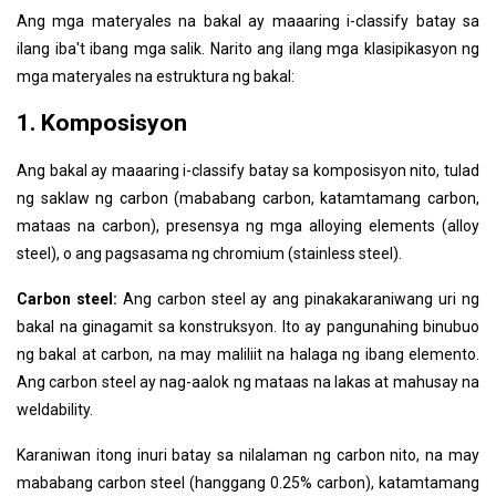
Ang mga materyales na bakal ay maaaring i-classify batay sa
ilang iba't ibang mga salik. Narito ang ilang mga klasipikasyon ng
mga materyales na estruktura ng bakal:
1. Komposisyon
Ang bakal ay maaaring i-classify batay sa komposisyon nito, tulad
ng saklaw ng carbon (mababang carbon, katamtamang carbon,
mataas na carbon), presensya ng mga alloying elements (alloy
steel), o ang pagsasama ng chromium (stainless steel).
Carbon steel:
Ang carbon steel ay ang pinakakaraniwang uri ng
bakal na ginagamit sa konstruksyon. Ito ay pangunahing binubuo
ng bakal at carbon, na may maliliit na halaga ng ibang elemento.
Ang carbon steel ay nag-aalok ng mataas na lakas at mahusay na
weldability.
Karaniwan itong inuri batay sa nilalaman ng carbon nito, na may
mababang carbon steel (hanggang 0.25% carbon), katamtamang