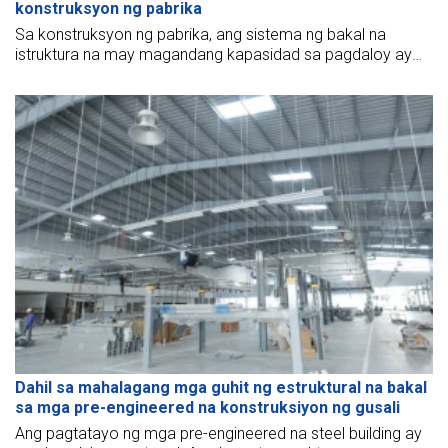
konstruksyon ng pabrika
Sa konstruksyon ng pabrika, ang sistema ng bakal na
istruktura na may magandang kapasidad sa pagdaloy ay
karaniwang gawa sa bakal. Ano ang sistema ng istruktura
ng bakal? Upang sagutin ang mga katanungan, magbibigay
ang BMB Steel ng tiyak na impormasyon sa artikulong nasa
ibaba.
Dahil sa mahalagang mga guhit ng estruktural na bakal
sa mga pre-engineered na konstruksiyon ng gusali
Ang pagtatayo ng mga pre-engineered na steel building ay