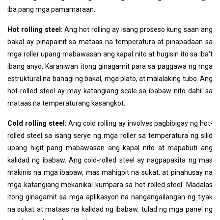
iba pang mga pamamaraan.
Hot rolling steel:
Ang hot rolling ay isang proseso kung saan ang
bakal ay pinapainit sa mataas na temperatura at pinapadaan sa
mga roller upang mabawasan ang kapal nito at hugisin ito sa iba't
ibang anyo. Karaniwan itong ginagamit para sa paggawa ng mga
estruktural na bahagi ng bakal, mga plato, at malalaking tubo. Ang
hot-rolled steel ay may katangiang scale sa ibabaw nito dahil sa
mataas na temperaturang kasangkot.
Cold rolling steel:
Ang cold rolling ay involves pagbibigay ng hot-
rolled steel sa isang serye ng mga roller sa temperatura ng silid
upang higit pang mabawasan ang kapal nito at mapabuti ang
kalidad ng ibabaw. Ang cold-rolled steel ay nagpapakita ng mas
makinis na mga ibabaw, mas mahigpit na sukat, at pinahusay na
mga katangiang mekanikal kumpara sa hot-rolled steel. Madalas
itong ginagamit sa mga aplikasyon na nangangailangan ng tiyak
na sukat at mataas na kalidad ng ibabaw, tulad ng mga panel ng