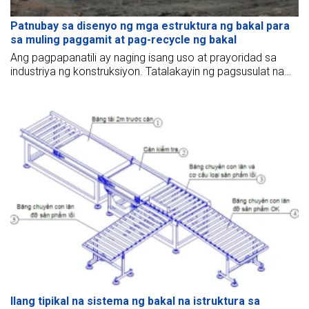
Patnubay sa disenyo ng mga estruktura ng bakal para
sa muling paggamit at pag-recycle ng bakal
Ang pagpapanatili ay naging isang uso at prayoridad sa
industriya ng konstruksiyon. Tatalakayin ng pagsusulat na
ito ang mga uso patungo sa muling paggamit at pag-
recycle ng bakal at magmumungkahi ng ilang patnubay sa
disenyo para sa mga gusaling bakal.
Ilang tipikal na sistema ng bakal na istruktura sa