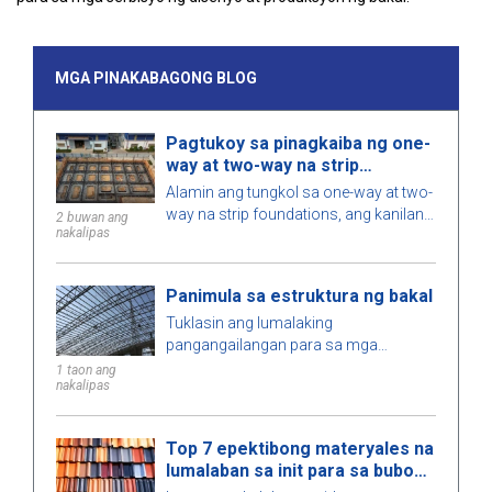
MGA PINAKABAGONG BLOG
Pagtukoy sa pinagkaiba ng one-
way at two-way na strip
foundations
Alamin ang tungkol sa one-way at two-
way na strip foundations, ang kanilang
2 buwan ang
nakalipas
pagkakaiba, mga kalamangan at
kahinaan, at mga dapat isaalang-alang
sa pagpili ng tamang solusyon para sa
Panimula sa estruktura ng bakal
iyong proyekto.
Tuklasin ang lumalaking
pangangailangan para sa mga
estruktura ng bakal sa pandaigdigang
1 taon ang
nakalipas
konstruksyon. Alamin ang tungkol sa
mga uri ng estruktura ng bakal, mga
bentahe, at mga pangunahing
Top 7 epektibong materyales na
aplikasyon.
lumalaban sa init para sa bubong