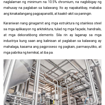
naglalaman ng minimum na 10.5% chromium, na nagbibigay ng
mahusay na paglaban sa kalawang. Ito ay napakatibay, mababa
ang kinakailangang pagpapanatili, at kaakit-akit sa paningin.
Karaniwan nang ginagamit ang mga estruktura ng stainless steel
sa mga aplikasyon ng arkitektura, tulad ng mga façade, handrails,
at mga dekoratibong elemento. Sila rin ay laganap sa mga
industriya kung saan ang kalinisan at paglaban sa kalawang ay
mahalaga, kasama ang pagproseso ng pagkain, parmasyutiko, at
mga pabrika ng kemikal, at iba pa.