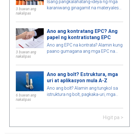
na ginagamit ngayon
Isang pangkalahatang-ideya ng mga
karaniwang ginagamit na materyales
3 buwan ang
nakalipas
na hindi madaling masunog para sa
bubong, tulad ng mga tile, insulated na
metal roofing, atbp., na angkop para sa
Ano ang kontratang EPC? Ang
iba't ibang uri ng mga gusali.
papel ng kontratistang EPC
Ano ang EPC na kontrata? Alamin kung
paano gumagana ang mga EPC na
3 buwan ang
nakalipas
kontrata, mga estratehiya sa
kontratasyon, ang papel, bentahe,
disbentaha ng mga EPC na kontratista
Ano ang bolt? Estruktura, mga
at mga pagkakaiba sa pagitan ng EPC
uri at aplikasyon mula A-Z
at EPCM.
Ano ang bolt? Alamin ang tungkol sa
istruktura ng bolt, pagkaka-uri, mga
6 buwan ang
nakalipas
aplikasyon, at kung paano pumili ng
mga bolt na tumutugon sa teknikal na
pamantayan sa konstruksyon at
Higit pa >
engineering.