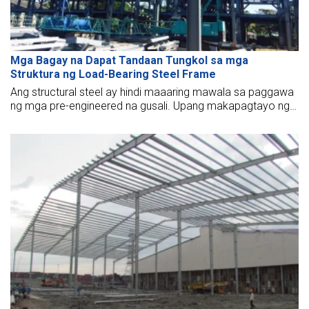
Mga Bagay na Dapat Tandaan Tungkol sa mga
Struktura ng Load-Bearing Steel Frame
Ang structural steel ay hindi maaaring mawala sa paggawa
ng mga pre-engineered na gusali. Upang makapagtayo ng
proyektong may mataas na pamantayan, mahalagang
bigyang-pansin ang load-bearing na bakal na balangkas ng
estruktura.