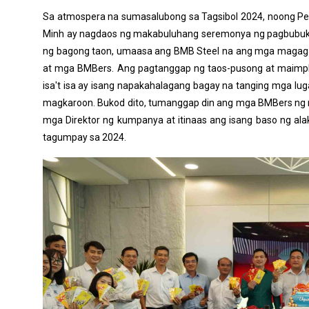
Sa atmospera na sumasalubong sa Tagsibol 2024, noong Peb
Minh ay nagdaos ng makabuluhang seremonya ng pagbubukas
ng bagong taon, umaasa ang BMB Steel na ang mga magaga
at mga BMBers. Ang pagtanggap ng taos-pusong at maimp
isa't isa ay isang napakahalagang bagay na tanging mga lu
magkaroon. Bukod dito, tumanggap din ang mga BMBers ng
mga Direktor ng kumpanya at itinaas ang isang baso ng ala
tagumpay sa 2024.