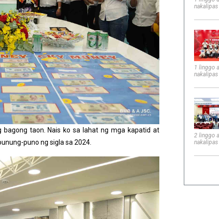
nakalipas
1 linggo 
nakalipas
 bagong taon. Nais ko sa lahat ng mga kapatid at
2 linggo 
punung-puno ng sigla sa 2024.
nakalipas