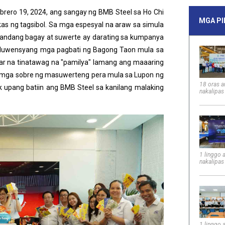
rero 19, 2024, ang sangay ng BMB Steel sa Ho Chi
MGA P
 ng tagsibol. Sa mga espesyal na araw sa simula
ndang bagay at suwerte ay darating sa kumpanya
luwensyang mga pagbati ng Bagong Taon mula sa
gar na tinatawag na "pamilya" lamang ang maaaring
 mga sobre ng masuwerteng pera mula sa Lupon ng
18 oras a
k upang batiin ang BMB Steel sa kanilang malaking
nakalipas
1 linggo 
nakalipas
1 linggo 