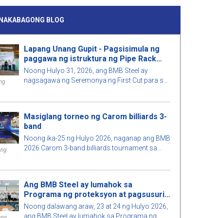
INAKABAGONG BLOG
Lapang Unang Gupit - Pagsisimula ng
paggawa ng istruktura ng Pipe Rack
para sa kontrata T08, proyekto ng Long
Noong Hulyo 31, 2026, ang BMB Steel ay
Phú 1 Power Plant
nagsagawa ng Seremonya ng First Cut para sa
ng
bahagi ng estruktura ng Pipe Rack sa
kontratang T08, proyekto ng Power Plant na
Long Phú 1.
Masiglang torneo ng Carom billiards 3-
band
Noong ika-25 ng Hulyo 2026, naganap ang BMB
2026 Carom 3-band billiards tournament sa
ang
masiglang kapaligiran na may partisipasyon ng
maraming mga kawani at panauhin.
Ang BMB Steel ay lumahok sa
Programa ng proteksyon at pagsusuri
ng mga proyekto ng pagtatapos sa
Noong dalawang araw, 23 at 24 ng Hulyo 2026,
2026.
ang BMB Steel ay lumahok sa Programa ng
ang