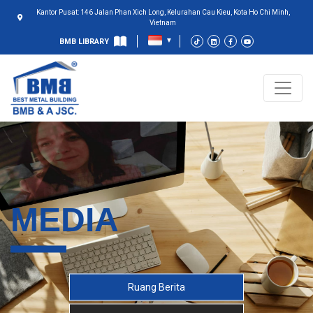
Kantor Pusat: 146 Jalan Phan Xich Long, Kelurahan Cau Kieu, Kota Ho Chi Minh,
Vietnam
BMB LIBRARY
MEDIA
Ruang Berita