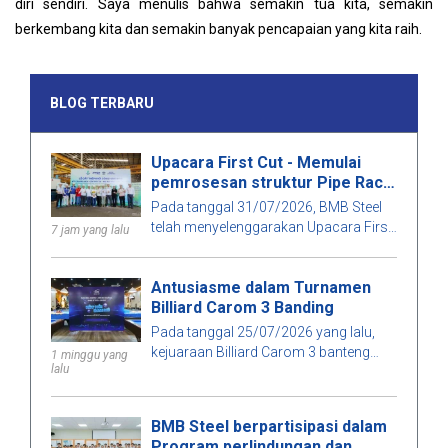
diri sendiri. Saya menulis bahwa semakin tua kita, semakin
berkembang kita dan semakin banyak pencapaian yang kita raih.
BLOG TERBARU
Upacara First Cut - Memulai
pemrosesan struktur Pipe Rack
untuk paket tender T08, proyek
Pada tanggal 31/07/2026, BMB Steel
Pembangkit Listrik Tenaga Uap
telah menyelenggarakan Upacara First
7 jam yang lalu
Long Phú 1
Cut untuk bagian struktur Pipe Rack
dari paket tender T08, proyek
Antusiasme dalam Turnamen
Pembangkit Listrik Tenaga Panas Long
Billiard Carom 3 Banding
Phú 1.
Pada tanggal 25/07/2026 yang lalu,
kejuaraan Billiard Carom 3 banteng
1 minggu yang
lalu
BMB 2026 telah berlangsung dalam
suasana meriah dengan partisipasi
banyak staf dan tamu.
BMB Steel berpartisipasi dalam
Program perlindungan dan