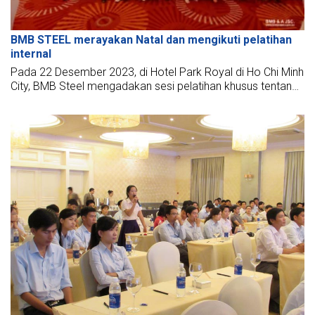
BMB STEEL merayakan Natal dan mengikuti pelatihan
internal
Pada 22 Desember 2023, di Hotel Park Royal di Ho Chi Minh
City, BMB Steel mengadakan sesi pelatihan khusus tentang
topik "Manajemen Stres" dengan Dr. Hoang Minh To Nga
sebagai pembicara. Untuk meningkatkan keterampilan
lunak bagi BMBers, sesi pelatihan tersebut berfokus pada
masalah terkait stres seperti "Apakah stres menakutkan?"
dan "Apakah baik jika tidak ada stres?".