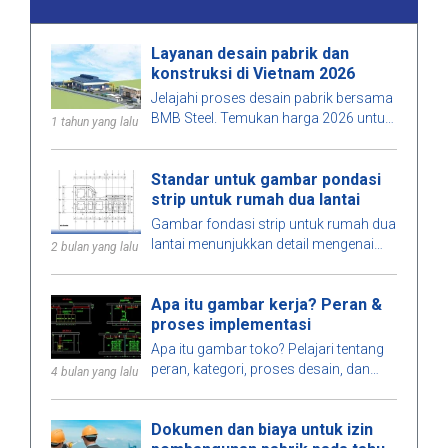
Layanan desain pabrik dan
konstruksi di Vietnam 2026
Jelajahi proses desain pabrik bersama
BMB Steel. Temukan harga 2026 untuk
1 tahun yang lalu
layanan desain dan konstruksi pabrik
yang dirancang untuk memaksimalkan
Standar untuk gambar pondasi
ruang, menekan biaya, dan
strip untuk rumah dua lantai
memastikan kualitas konstruksi yang
tinggi.
Gambar fondasi strip untuk rumah dua
lantai menunjukkan detail mengenai
2 bulan yang lalu
dimensi, standar desain, dan
persyaratan teknis, yang membantu
Apa itu gambar kerja? Peran &
memastikan konstruksi yang aman.
proses implementasi
Apa itu gambar toko? Pelajari tentang
peran, kategori, proses desain, dan
4 bulan yang lalu
persyaratan bagi insinyur saat
menerapkan gambar toko dalam
Dokumen dan biaya untuk izin
konstruksi.