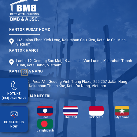
KANTOR PUSAT HCMC
146 Jalan Phan Xich Long, Kelurahan Cau Kieu, Kota Ho Chi Minh,
Vietnam
KANTOR HANOI
Lantai 12, Gedung Sao Mai, 19 Jalan Le Van Luong, Kelurahan Thanh
Xuan, Kota Hanoi, Vietnam
KANTOR DA NANG
Lantai 9 - Area A1 - Gedung Vinh Trung Plaza, 255-257 Jalan Hung
Vuong, Kelurahan Thanh Khe, Kota Da Nang, Vietnam
HOTLINE
CABANG LUAR NEGERI
(+84) 767676170
Kamboja
Laos
Thailand
Indonesia
Myanmar
CONTACT US
NOW
Filipina
Bangladesh