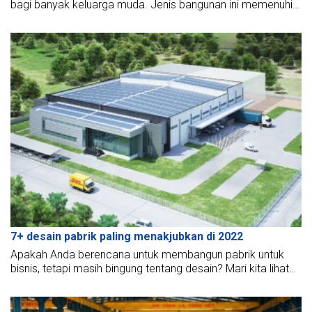
bagi banyak keluarga muda. Jenis bangunan ini memenuhi
kebutuhan tempat tinggal yang nyaman serta estetika yang
tinggi. BMB Steel akan merangkum model-model terbaik
dari bangunan baja rekayasa yang paling indah di tahun
2021.
7+ desain pabrik paling menakjubkan di 2022
Apakah Anda berencana untuk membangun pabrik untuk
bisnis, tetapi masih bingung tentang desain? Mari kita lihat
model pabrik paling menakjubkan di 2022 di bawah ini
sebagai referensi Anda.