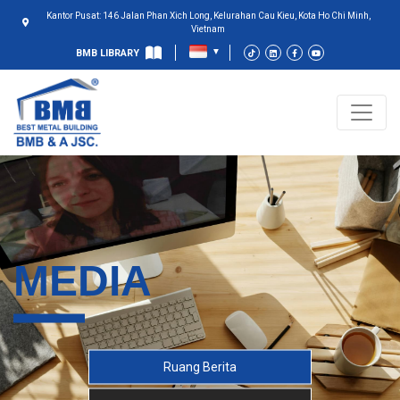
Kantor Pusat: 146 Jalan Phan Xich Long, Kelurahan Cau Kieu, Kota Ho Chi Minh,
Vietnam
BMB LIBRARY
MEDIA
Ruang Berita