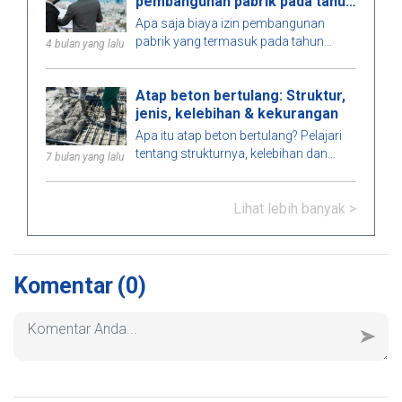
pembangunan pabrik pada tahun
2026
Apa saja biaya izin pembangunan
pabrik yang termasuk pada tahun
4 bulan yang lalu
2026, berapa banyak yang harus
dianggarkan, waktu pemrosesan, dan
Atap beton bertulang: Struktur,
lembaga mana yang mengeluarkan
jenis, kelebihan & kekurangan
izin? Temukan jawabannya di sini.
Apa itu atap beton bertulang? Pelajari
tentang strukturnya, kelebihan dan
7 bulan yang lalu
kekurangan, jenis-jenisnya, aplikasi
dalam konstruksi, dan catatan penting
Lihat lebih banyak >
untuk pemasangan yang tepat.
Komentar
(0)