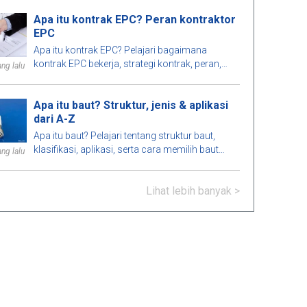
bangunan.
Apa itu kontrak EPC? Peran kontraktor
EPC
Apa itu kontrak EPC? Pelajari bagaimana
kontrak EPC bekerja, strategi kontrak, peran,
ng lalu
keuntungan, kerugian dari kontraktor EPC, dan
perbedaan antara EPC dan EPCM.
Apa itu baut? Struktur, jenis & aplikasi
dari A-Z
Apa itu baut? Pelajari tentang struktur baut,
klasifikasi, aplikasi, serta cara memilih baut
ng lalu
yang memenuhi standar teknis dalam
konstruksi dan rekayasa.
Lihat lebih banyak >