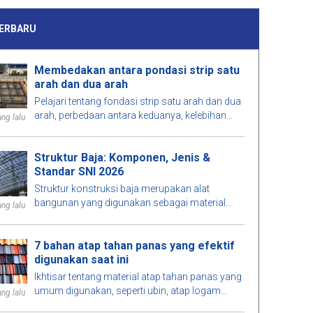
ERBARU
Membedakan antara pondasi strip satu
arah dan dua arah
Pelajari tentang fondasi strip satu arah dan dua
arah, perbedaan antara keduanya, kelebihan
ng lalu
dan kekurangan, serta pertimbangan untuk
memilih solusi yang tepat untuk proyek Anda.
Struktur Baja: Komponen, Jenis &
Standar SNI 2026
Struktur konstruksi baja merupakan alat
bangunan yang digunakan sebagai material
ng lalu
utama karena kekuatannya yang tinggi, fleksibel,
dan tahan lama. Rangka struktur konstruksi
7 bahan atap tahan panas yang efektif
baja menjelaskan aplikasi struktur baja pada
digunakan saat ini
gedung, jembatan, gudang, serta infrastruktur
modern berkat proses fabrikasi cepat dan
Ikhtisar tentang material atap tahan panas yang
efisiensi dalam pembangunan.
umum digunakan, seperti ubin, atap logam
ng lalu
terinsulasi, dll., yang cocok untuk berbagai jenis