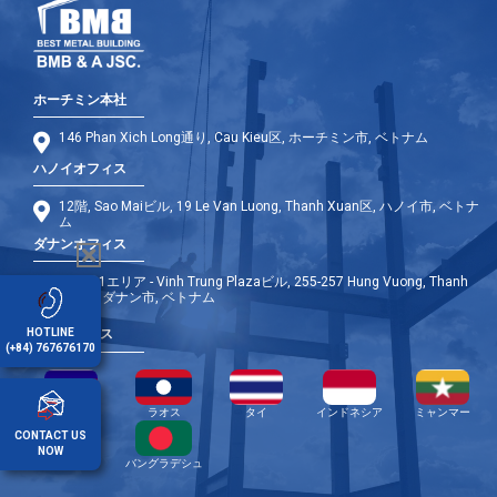
ホーチミン本社
146 Phan Xich Long通り, Cau Kieu区, ホーチミン市, ベトナム
ハノイオフィス
12階, Sao Maiビル, 19 Le Van Luong, Thanh Xuan区, ハノイ市, ベトナ
ム
ダナンオフィス
9階 - A1エリア - Vinh Trung Plazaビル, 255-257 Hung Vuong, Thanh
Khe区, ダナン市, ベトナム
HOTLINE
海外オフィス
(+84) 767676170
カンボジア
ラオス
タイ
インドネシア
ミャンマー
CONTACT US
NOW
フィリピン
バングラデシュ