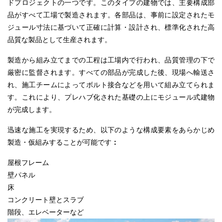
ドプロジェクトの一つです。このタイプの建物では、主要構成部
品がすべて工場で製造されます。各部品は、事前に設定されたモ
ジュール寸法に基づいて正確に
計算・設計
され、標準化された高
品質な製品として生産されます。
製造から組み立てまでの工程は工場内で行われ、品質管理の下で
厳密に監督されます。すべての部品が完成した後、現場へ輸送さ
れ、施工チーム
によって
ボルト接合などを用いて組み立てられま
す。これにより、プレハブ化された基礎の上にモジュール式建物
が完成します。
迅速な施工を実現するため、以下のような構成要素をあらかじめ
製造・仮組みすることが可能です
：
屋根フレーム
壁パネル
床
コンクリート壁とスラブ
階段、エレベーターなど