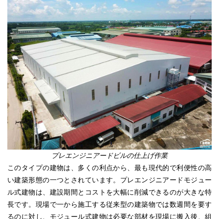
プレエンジニアードビルの仕上げ作業
このタイプの建物は、
多くの利点から、
最も現代的で利便性の高
い建築形態の一つとされています。プレエンジニアードモジュー
ル式建物は、建設期間とコストを大幅に削減できるのが大きな特
長です。現場で一から施工する従来型の建築物では数週間を要す
るのに対し、モジュール式建物は必要な部材を現場に搬入後、
組