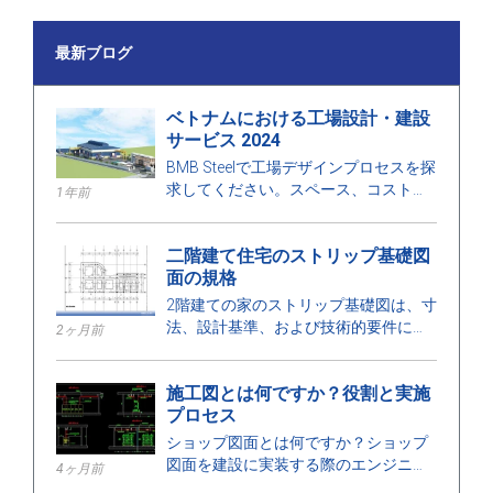
最新ブログ
ベトナムにおける工場設計・建設
サービス 2024
BMB Steelで工場デザインプロセスを探
求してください。スペース、コストに
1年前
最適化された工場デザインと建設サー
ビスの2024年の価格を発見し、高品質
二階建て住宅のストリップ基礎図
の建設を保証します。
面の規格
2階建ての家のストリップ基礎図は、寸
法、設計基準、および技術的要件に関
2ヶ月前
する詳細を示しており、安全な建設を
確保するのに役立ちます。
施工図とは何ですか？役割と実施
プロセス
ショップ図面とは何ですか？ショップ
図面を建設に実装する際のエンジニア
4ヶ月前
の役割、カテゴリー、設計プロセス、