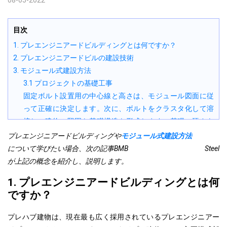
08-05-2022
目次
1. プレエンジニアードビルディングとは何ですか？
2. プレエンジニアードビルの建設技術
3. モジュール式建設方法
3.1 プロジェクトの基礎工事
固定ボルト設置用の中心線と高さは、モジュール図面に従
って正確に決定します。次に、ボルトをクラスタ化して溶
接し、建物の堅固な基礎構造を形成します。基礎の硬さを
確認して固定した後、コンクリートを流し込み、柱基礎を
プレエンジニアードビルディングや
モジュール式建設方法
完成させます。
について学びたい場合、次の記事
BMB Steel
3.2 主フレームの取り付け
が上記の概念を紹介し、説明します。
3.4 現場での部品組み立て
1. プレエンジニアードビルディングとは何
3.5 建物の完成および受け入れ
ですか？
プレハブ建物は、現在最も広く採用されているプレエンジニアー