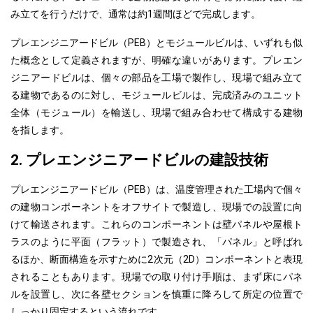
み立て
を行うだけで、通常は約1週間ほどで完成します。
プレエンジニアードビル（PEB）とモジュールビルは、いずれも似
た概念として定義されますが、明確な違いがあります。プレエン
ジニアードビルは、個々の部品を工場で製作し、現場で組み立て
る建物であるのに対し、モジュールビルは、
完成済みのユニット
全体（モジュール）を輸送し、現場で組み合わせて構成する建物
を指します。
2. プレエンジニアードビルの建設技術
プレエンジニアードビル（PEB）は、温度管理された工場内で個々
の建物コンポーネントをオフサイトで製造し、現場での設置に向
けて輸送されます。これらのコンポーネントは壁パネルや屋根ト
ラスのように平面
（フラット）
で製造され、
「パネル」
と呼ばれ
るほか、断面構造を示すために2次元（2D）コンポーネントと表現
されることもあります。現場での取り付け手順は、まず床にパネ
ルを設置し、次に各壁セクションを慎重に降ろして所定の位置で
しっかり固定するという流れです。