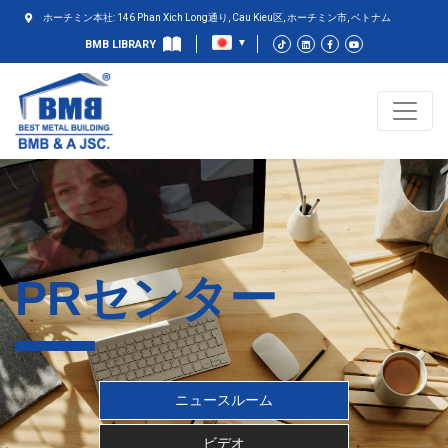
ホーチミン本社: 146 Phan Xich Long通り, Cau Kieu区, ホーチミン市, ベトナム
BMB LIBRARY
PRセンター
ニュースルーム
ビデオ