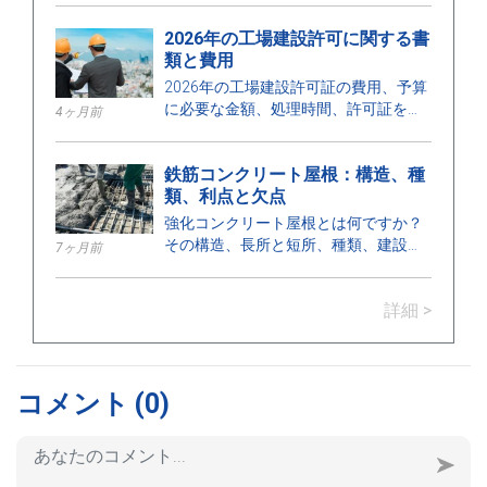
および要件について学びましょう。
2026年の工場建設許可に関する書
類と費用
2026年の工場建設許可証の費用、予算
に必要な金額、処理時間、許可証を発
4ヶ月前
行する機関について、ここで確認して
ください。
鉄筋コンクリート屋根：構造、種
類、利点と欠点
強化コンクリート屋根とは何ですか？
その構造、長所と短所、種類、建設に
7ヶ月前
おける用途、および適切な設置のため
の重要なポイントについて学びましょ
詳細 >
う。
コメント
(0)