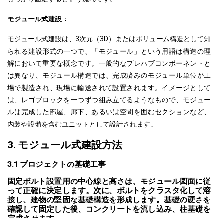
モジュール式建設：
モジュール式建設は、3次元（3D）またはボリューム構造として知
られる建設形式の一つで、「モジュール」という用語は構造の理
解において重要な概念です。一般的なプレハブコンポーネントと
は異なり、モジュール構造では、完成済みのモジュール単位が工
場で製造され、現場に輸送されて設置されます。イメージとして
は、
レゴブロック
を一つずつ組み立てるようなもので、モジュー
ルは完成した
部屋、廊下
、あるいは空間を囲むセクションなど、
内装や設備を含むユニットとして設計されます。
3. モジュール式建設方法
3.1 プロジェクトの基礎工事
固定ボルト設置用の中心線と高さは、モジュール図面に従
って正確に決定します。次に、ボルトをクラスタ化して溶
接し、建物の堅固な基礎構造を形成します。基礎の硬さを
確認して固定した後、コンクリートを流し込み、柱基礎を