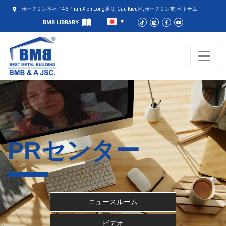
ホーチミン本社: 146 Phan Xich Long通り, Cau Kieu区, ホーチミン市, ベトナム
BMB LIBRARY
PRセンター
ニュースルーム
ビデオ