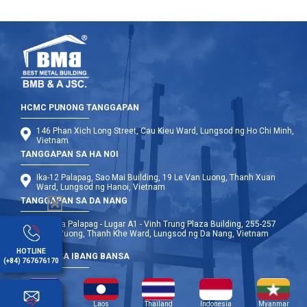
HCMC PUNONG TANGGAPAN
146 Phan Xich Long Street, Cau Kieu Ward, Lungsod ng Ho Chi Minh,
Vietnam
TANGGAPAN SA HA NOI
Ika-12 Palapag, Sao Mai Building, 19 Le Van Luong, Thanh Xuan
Ward, Lungsod ng Hanoi, Vietnam
TANGGAPAN SA DA NANG
Ika-9 na Palapag - Lugar A1 - Vinh Trung Plaza Building, 255-257
Hung Vuong, Thanh Khe Ward, Lungsod ng Da Nang, Vietnam
HOTLINE
OPISINA SA IBANG BANSA
(+84) 767676170
Cambodia
Laos
Thailand
Indonesia
Myanmar