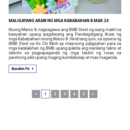
MALIGAYANG ARAW NG MGA KABABAIHAN 8.MAR.24
Noong Marso 8, nagsagawa ang BMB Steel ng isang maliit na
kasiyahan upang ipagdiwang ang Pandaigdigang Araw ng
mga Kababaihan noong Marso 8. Hindi lang iyon, sa opisina ng
BMB Steel sa Ho Chi Minh ay mayroong paligsahan para sa
mga kalalakihan ng BMB upang ipakita ang kanilang talino at
talento sa pagpapaganda ng mga talulot ng rosas sa
parehong silid upang maging kumikikislap at mas maganda.
Basahin Pa
1
2
3
4
5