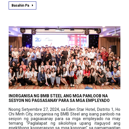
Basahin Pa
INORGANISA NG BMB STEEL ANG MGA PANLOOB NA
SESYON NG PAGSASANAY PARA SA MGA EMPLEYADO
Noong Setyembre 27, 2024, sa Eden Star Hotel, Distrito 1, Ho
Chi Minh City, inorganisa ng BMB Steel ang isang panloob na
sesyon ng pagsasanay para sa mga empleyado na may
temang "Paglalapat ng sikolohiya upang itaguyod ang
epektibong kooperasyon sa mga koponan" sa pamamagitan