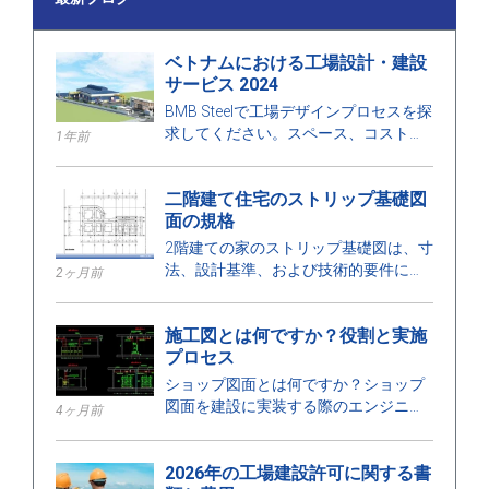
ベトナムにおける工場設計・建設
サービス 2024
BMB Steelで工場デザインプロセスを探
求してください。スペース、コストに
1年前
最適化された工場デザインと建設サー
ビスの2024年の価格を発見し、高品質
二階建て住宅のストリップ基礎図
の建設を保証します。
面の規格
2階建ての家のストリップ基礎図は、寸
法、設計基準、および技術的要件に関
2ヶ月前
する詳細を示しており、安全な建設を
確保するのに役立ちます。
施工図とは何ですか？役割と実施
プロセス
ショップ図面とは何ですか？ショップ
図面を建設に実装する際のエンジニア
4ヶ月前
の役割、カテゴリー、設計プロセス、
および要件について学びましょう。
2026年の工場建設許可に関する書