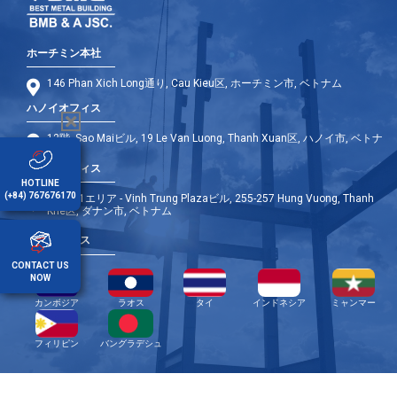
ホーチミン本社
146 Phan Xich Long通り, Cau Kieu区, ホーチミン市, ベトナム
ハノイオフィス
12階, Sao Maiビル, 19 Le Van Luong, Thanh Xuan区, ハノイ市, ベトナ
ム
ダナンオフィス
HOTLINE
(+84) 767676170
9階 - A1エリア - Vinh Trung Plazaビル, 255-257 Hung Vuong, Thanh
Khe区, ダナン市, ベトナム
海外オフィス
CONTACT US
NOW
カンボジア
ラオス
タイ
インドネシア
ミャンマー
フィリピン
バングラデシュ