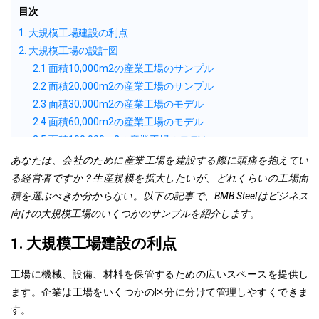
目次
1. 大規模工場建設の利点
2. 大規模工場の設計図
2.1 面積10,000m2の産業工場のサンプル
2.2 面積20,000m2の産業工場のサンプル
2.3 面積30,000m2の産業工場のモデル
2.4 面積60,000m2の産業工場のモデル
2.5 面積100,000m2の産業工場のモデル
3. 大規模産業工場設計時の注意事項
あなたは、会社のために産業工場を建設する際に頭痛を抱えてい
る経営者ですか？生産規模を拡大したいが、どれくらいの工場面
積を選ぶべきか分からない。以下の記事で、BMB Steelはビジネス
向けの大規模工場のいくつかのサンプルを紹介します。
1. 大規模工場建設の利点
工場に機械、設備、材料を保管するための広いスペースを提供し
ます。企業は工場をいくつかの区分に分けて管理しやすくできま
す。