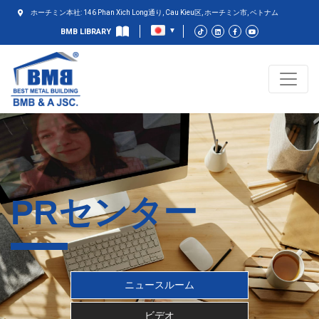
ホーチミン本社: 146 Phan Xich Long通り, Cau Kieu区, ホーチミン市, ベトナム
BMB LIBRARY
PRセンター
ニュースルーム
ビデオ