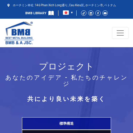
ホーチミン本社: 146 Phan Xich Long通り, Cau Kieu区, ホーチミン市, ベトナム
BMB LIBRARY
プロジェクト
あなたのアイデア - 私たちのチャレン
ジ
共により良い未来を築く
標準構造