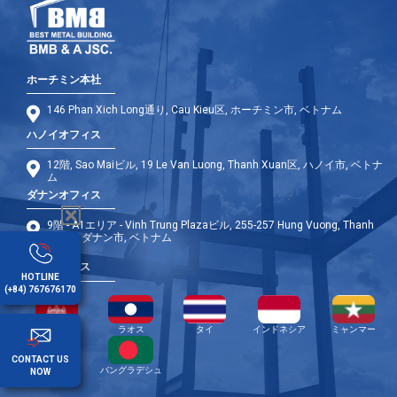
ホーチミン本社
146 Phan Xich Long通り, Cau Kieu区, ホーチミン市, ベトナム
ハノイオフィス
12階, Sao Maiビル, 19 Le Van Luong, Thanh Xuan区, ハノイ市, ベトナ
ム
ダナンオフィス
9階 - A1エリア - Vinh Trung Plazaビル, 255-257 Hung Vuong, Thanh
Khe区, ダナン市, ベトナム
海外オフィス
HOTLINE
(+84) 767676170
カンボジア
ラオス
タイ
インドネシア
ミャンマー
CONTACT US
フィリピン
バングラデシュ
NOW