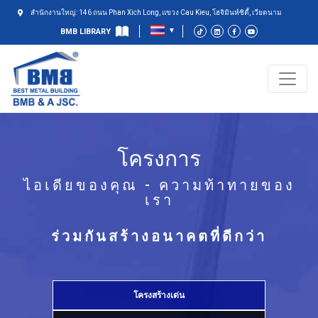
สำนักงานใหญ่: 146 ถนน Phan Xich Long, แขวง Cau Kieu, โฮจิมินห์ซิตี้, เวียดนาม
BMB LIBRARY
โครงการ
ไอเดียของคุณ - ความท้าทายของ
เรา
ร่วมกันสร้างอนาคตที่ดีกว่า
โครงสร้างเด่น