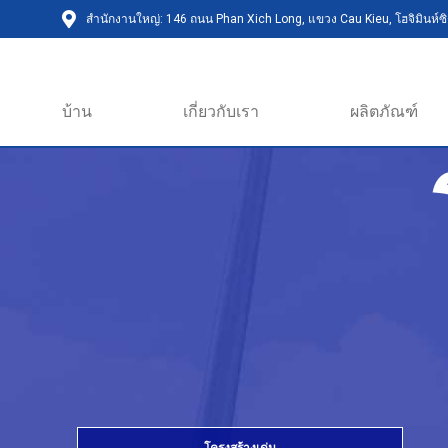
สำนักงานใหญ่: 146 ถนน Phan Xich Long, แขวง Cau Kieu, โฮจิมินห์ซิต
บ้าน
เกี่ยวกับเรา
ผลิตภัณฑ์