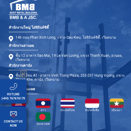
สำนักงานใหญ่ โฮจิมินห์ซิตี้
146 ถนน Phan Xich Long, แขวง Cau Kieu, โฮจิมินห์ซิตี้, เวียดนาม
สำนักงานฮานอย
ชั้น 12 อาคาร Sao Mai, 19 Le Van Luong, แขวง Thanh Xuan, ฮานอย,
เวียดนาม
สำนักงานดานัง
ชั้น 9 - โซน A1 - อาคาร Vinh Trung Plaza, 255-257 Hung Vuong, แขวง
Thanh Khe, ดานัง, เวียดนาม
สาขาต่างประเทศ
HOTLINE
(+84) 767676170
กัมพูชา
ลาว
ประเทศไทย
อินโดนีเซีย
เมียนมา
CONTACT US
ฟิลิปปินส์
บังกลาเทศ
NOW