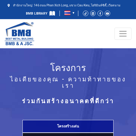
สำนักงานใหญ่: 146 ถนน Phan Xich Long, แขวง Cau Kieu, โฮจิมินห์ซิตี้, เวียดนาม
BMB LIBRARY
โครงการ
ไอเดียของคุณ - ความท้าทายของ
เรา
ร่วมกันสร้างอนาคตที่ดีกว่า
โครงสร้างเด่น