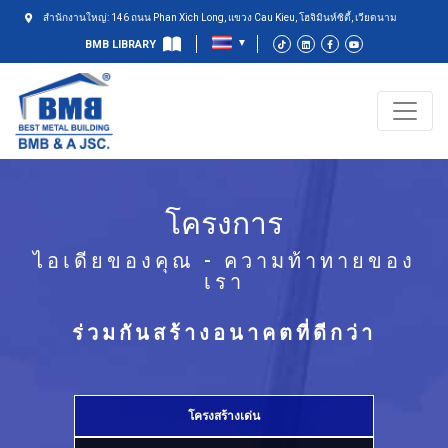
สำนักงานใหญ่: 146 ถนน Phan Xich Long, แขวง Cau Kieu, โฮจิมินห์ซิตี้, เวียดนาม
BMB LIBRARY
โครงการ
ไอเดียของคุณ - ความท้าทายของ
เรา
ร่วมกันสร้างอนาคตที่ดีกว่า
โครงสร้างเด่น