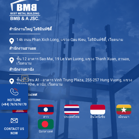
สำนักงานใหญ่ โฮจิมินห์ซิตี้
146 ถนน Phan Xich Long, แขวง Cau Kieu, โฮจิมินห์ซิตี้, เวียดนาม
สำนักงานฮานอย
ชั้น 12 อาคาร Sao Mai, 19 Le Van Luong, แขวง Thanh Xuan, ฮานอย,
เวียดนาม
สำนักงานดานัง
ชั้น 9 - โซน A1 - อาคาร Vinh Trung Plaza, 255-257 Hung Vuong, แขวง
Thanh Khe, ดานัง, เวียดนาม
สาขาต่างประเทศ
HOTLINE
(+84) 767676170
กัมพูชา
ลาว
ประเทศไทย
อินโดนีเซีย
เมียนมา
CONTACT US
ฟิลิปปินส์
บังกลาเทศ
NOW