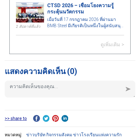
คุณภาพการศึกษาเพื่อตอบสนองความ
CTSD 2026 – เชื่อมโยงความรู้
ระจายจิตวิญญาณแห่งความรักและความ
ต้องการพัฒนาของอุตสาหกรรมก่อสร้าง.
กระตุ้นนวัตกรรม
รับผิดชอบต่อสังคม.
เมื่อวันที่ 17 กรกฎาคม 2026 ที่ผ่านมา
BMB Steel มีเกียรติเป็นหนึ่งในผู้สนับสนุน
2 สัปดาห์ที่แล้ว
ของสัมมนาวิชาการ "เทคโนโลยีก่อสร้าง
เพื่อการพัฒนาอย่างยั่งยืน –
ดูเพิ่มเติม >
Construction Technologies for
Sustainable Development 2026 (CTSD
2026)" ซึ่งจัดโดยภาควิชาวิศวกรรม
โยธา มหาวิทยาลัยสถาปัตยกรรมเมืองโฮ
จิมินห์.
แสดงความคิดเห็น
(0)
>> share to
หมวดหมู่:
ข่าวบริษัท
กิจกรรมสังคม
ข่าวโรงเรียนแห่งความรัก