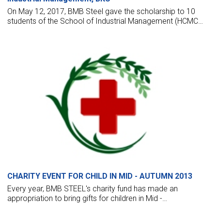
On May 12, 2017, BMB Steel gave the scholarship to 10
students of the School of Industrial Management (HCMC
Bach Khoa University). We combined this event with the big
program named “2017 Management Festival” with the
theme “Cảm xúc” organized by the School of Industrial
Management annually.
CHARITY EVENT FOR CHILD IN MID - AUTUMN 2013
Every year, BMB STEEL's charity fund has made an
appropriation to bring gifts for children in Mid -
Autumn."Children are the greatest gift from God" - At BMB