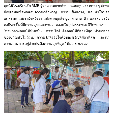
มูลนิธิโรงเรียนรัก BMB รู้ว่าความยากลำบากและอุปสรรคต่าง ๆ มักจะ
มีอยู่เสมอเพื่อทดสอบความกล้าหาญ, ความแข็งแกร่ง, และน้ำใจของ
แต่ละคน แต่เรายังหวังว่า หลังจากทุกสิ่ง ปู่ย่าตายาย, ป้า, และลุง จะยัง
คงมีรอยยิ้มที่มีความสุขและหาความสงบในอุปสรรคของชีวิตพวกเขา
"ท่ามกลางดอกไม้นับหมื่น, ความใจดี คือดอกไม้ที่สวยที่สุด. ท่ามกลาง
ของขวัญนับไม่ถ้วน, ความรักที่จริงใจคือของขวัญที่มีค่าที่สุด. และทุก
ความสุข, การอยู่ด้วยกันคือความสุขที่สุด."
ที่มา: รวบรวม