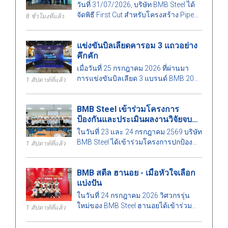
T08, โครงการโรงไฟฟ้าพลังความ
วันที่ 31/07/2026, บริษัท BMB Steel ได้
ร้อน Long Phú 1
จัดพิธี First Cut สำหรับโครงสร้าง Pipe
8 ชั่วโมงที่แล้ว
Rack ภายในสัญญาที่ T08 โครงการโรง
ไฟฟ้าพลังความร้อน Long Phú 1.
แข่งขันบิลเลียดคารอม 3 แถวอย่าง
คึกคัก
เมื่อวันที่ 25 กรกฎาคม 2026 ที่ผ่านมา
การแข่งขันบิลเลียด 3 แบรนด์ BMB 2026
1 สัปดาห์ที่แล้ว
ได้จัดขึ้นในบรรยากาศที่คึกคัก มีผู้เข้า
ร่วมจำนวนมากทั้งเจ้าหน้าที่และแขกผู้มี
BMB Steel เข้าร่วมโครงการ
เกียรติ.
ป้องกันและประเมินผลงานวิจัยจบ
การศึกษา 2026
ในวันที่ 23 และ 24 กรกฎาคม 2569 บริษัท
BMB Steel ได้เข้าร่วมโครงการปกป้อง
1 สัปดาห์ที่แล้ว
และตรวจสอบโปรเจกต์จบการศึกษา
วิศวกรรมโยธาและวิศวกรรมการจัดการ
BMB สตีล ฮานอย - เมื่อหัวใจเลือก
ก่อสร้างประจำปี 2569 ซึ่งจัดโดยคณะ
แบ่งปัน
สถาปัตยกรรมศาสตร์ มหาวิทยาลัย
สถาปัตยกรรมเมืองโฮจิมินห์ การดำเนิน
ในวันที่ 24 กรกฎาคม 2026 วิศวกรรุ่น
กิจกรรมนี้มีความหมายเพื่อสร้างความ
ใหม่ของ BMB Steel ฮานอยได้เข้าร่วม
1 สัปดาห์ที่แล้ว
สัมพันธ์ระหว่างสถาบันการศึกษาและ
โครงการบริจาคเลือดอาสาที่โรงพยาบาล
ภาคธุรกิจ รวมทั้งเป็นการช่วยยกระดับ
โลหิตวิทยากลาง ซึ่งมีส่วนช่วยในการก