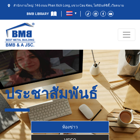
สำนักงานใหญ่: 146 ถนน Phan Xich Long, แขวง Cau Kieu, โฮจิมินห์ซิตี้, เวียดนาม
BMB LIBRARY
ประชาสัมพันธ์
ห้องข่าว