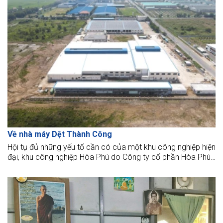
Về nhà máy Dệt Thành Công
Hội tụ đủ những yếu tố cần có của một khu công nghiệp hiện
đại, khu công nghiệp Hòa Phú do Công ty cổ phần Hòa Phú
làm chủ đầu tư được đánh giá là một trong những địa điểm
lý tưởng cho các doanh nghiệp trong và ngoài nước khi tìm
cơ hội đầu tư tại Vĩnh Long. Dự án “Nhà máy Dệt Thành
Công” cũng là một trong những dự án được Công Ty Cổ
phần Dệt May Thành Công chọn Khu công nghiệp Hòa Phú
để dừng chân.