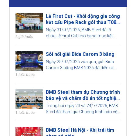
Lễ First Cut - Khởi động gia công
kết cấu Pipe Rack gói thầu T08,
dự án Nhà máy Nhiệt điện Long
Ngày 31/07/2026, BMB Steel đã tổ
Phú 1
chức Lễ First Cut cho hạng mục kết
6 giờ trước
cấu Pipe Rack thuộc gói thầu T08, dự
án Nhà máy Nhiệt điện Long Phú 1.
Sôi nổi giải Bida Carom 3 băng
Ngày 25/07/2026 vừa qua, giải Bida
Carom 3 băng BMB 2026 đã diễn ra
trong không khí sôi nổi với sự tham gia
1 tuần trước
của đông đảo cán bộ nhân viên và
khách mời.
BMB Steel tham dự Chương trình
bảo vệ và chấm đồ án tốt nghiệp
2026
Trong hai ngày 23 và 24/7/2026, BMB
Steel đã tham gia Chương trình bảo vệ
1 tuần trước
và chấm đồ án tốt nghiệp Kỹ sư Xây
dựng và Kỹ sư Quản lý xây dựng năm
BMB Steel Hà Nội - Khi trái tim
2026 do Khoa Xây dựng, Trường Đại