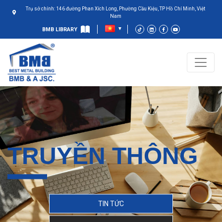
Trụ sở chính: 146 đường Phan Xích Long, Phường Cầu Kiệu, TP Hồ Chí Minh, Việt
Nam
BMB LIBRARY
TRUYỀN THÔNG
TIN TỨC