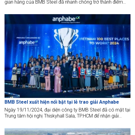
gian hàng của BMB Steel đã nhanh chóng trở thành điểm
dừng chân nổi bật, thu hút đông đảo sinh viên đến tham
quan và tìm hiểu ngay từ những giờ đầu chương trình.
BMB Steel xuất hiện nổi bật tại lễ trao giải Anphabe
Ngày 19/11/2024, đại diện công ty BMB Steel đã có mặt tại
Trung tâm hội nghị Thiskyhall Sala, TP.HCM để nhận giải
thưởng “Top 100 nơi làm việc tốt nhất Việt Nam 2024” do
Anphabe kết hợp cùng Intage Việt Nam tổ chức.