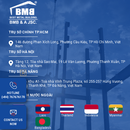
TRỤ SỞ CHÍNH TP.HCM
146 đường Phan Xích Long, Phường Cầu Kiệu, TP Hồ Chí Minh, Việt
Nam
TRỤ SỞ HÀ NỘI
Tầng 12, Tòa nhà Sao Mai, 19 Lê Văn Lương, Phường Thanh Xuân, TP
Hà Nội, Việt Nam
TRỤ SỞ ĐÀ NẴNG
Tầng 9- Khu A1- Toà nhà Vĩnh Trung Plaza, số 255-257 Hùng Vương,
Phường Thanh Khê, TP Đà Nẵng, Việt Nam
HOTLINE
CHI NHÁNH NƯỚC NGOÀI
(+84) 767676170
Cambodia
Laos
Thailand
Indonesia
Myanmar
CONTACT US
NOW
Philippines
Bangladesh