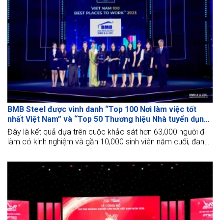
BMB Steel được vinh danh “Top 100 Nơi làm việc tốt
nhất Việt Nam” và “Top 50 Thương hiệu Nhà tuyển dụng
hấp dẫn với sinh viên Việt Nam 2023” của Anphabe
Đây là kết quả dựa trên cuộc khảo sát hơn 63,000 người đi
làm có kinh nghiệm và gần 10,000 sinh viên năm cuối, đang
thực tập tại các doanh nghiệp.