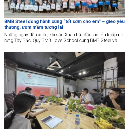
BMB Steel đồng hành cùng “tết sớm cho em” – gieo yêu
thương, ươm mầm tương lai
Những ngày đầu xuân, khi sắc Xuân bắt đầu lan tỏa khắp núi
rừng Tây Bắc, Quỹ BMB Love School cùng BMB Steel và
Công ty Xây dựng CBC đã mang chương trình “Tết sớm cho
em” đến với Trường Tiểu học Mường Bám II, tỉnh Sơn La.