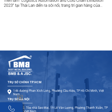
Triển lãm "Logistics Automation and Cold Chain Exhibition
2023” tại Thái Lan diễn ra sôi nổi, trang trí gian hàng của
BMB rất ấn tượng và thu hút hơn 800 lượt khách tham quan.
TRỤ SỞ CHÍNH TP.HCM
146 đường Phan Xích Long, Phường Cầu Kiệu, TP Hồ Chí Minh, Việt
Nam
TRỤ SỞ HÀ NỘI
Tầng 12, Tòa nhà Sao Mai, 19 Lê Văn Lương, Phường Thanh Xuân, TP
Hà Nội, Việt Nam