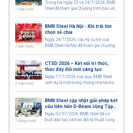
2026
Trong hai ngày 23 và 24/7/2026, BMB
Steel đã tham gia Chương trình bảo vệ
1 tuần trước
và chấm đồ án tốt nghiệp Kỹ sư Xây
dựng và Kỹ sư Quản lý xây dựng năm
BMB Steel Hà Nội - Khi trái tim
2026 do Khoa Xây dựng, Trường Đại
chọn sẻ chia
học Kiến trúc TP. Hồ Chí Minh tổ chức.
Đây là hoạt động ý nghĩa nhằm tăng
Ngày 24/7/2026, các kỹ sư trẻ của
cường sự gắn kết giữa nhà trường và
BMB Steel Hà Nội đã tham gia chương
1 tuần trước
doanh nghiệp, đồng thời góp phần
trình hiến máu tình nguyện tại Bệnh viện
nâng cao chất lượng đào tạo, đáp ứng
Huyết học Trung ương, góp phần lan
nhu cầu phát triển của ngành xây dựng.
CTSD 2026 – Kết nối tri thức,
tỏa tinh thần nhân ái và trách nhiệm với
thúc đẩy đổi mới sáng tạo
cộng đồng.
Ngày 17/7/2026 vừa qua, BMB Steel
vinh dự là một trong những nhà tài trợ
2 tuần trước
của Hội thảo Khoa học "Công nghệ xây
dựng cho phát triển bền vững –
BMB Steel cập nhật giải pháp kết
Construction Technologies for
cấu tiên tiến D-Beam cùng Tập
Sustainable Development 2026 (CTSD
đoàn Okaya
2026)", do Khoa Xây dựng, Trường Đại
Ngày 02/07/2026, BMB Steel đã có
học Kiến trúc TP. Hồ Chí Minh tổ chức.
buổi đào tạo và trao đổi kỹ thuật cùng
1 tháng trước
Tập đoàn Okaya về giải pháp kết cấu D-
Beam – công nghệ dầm thép kết hợp