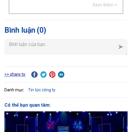
Xem thêm >
sàn bê tông dự ứng lực (Hollow Core)
được phát triển trên nền tảng sáng chế
của SGBS (Smart Green Building
System PTE LTD).
Bình luận
(0)
>> share to
Danh mục:
Tin tức công ty
Có thể bạn quan tâm: