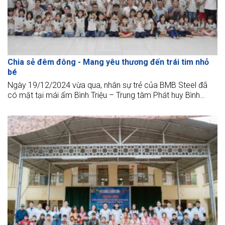
Chia sẻ đêm đông - Mang yêu thương đến trái tim nhỏ
bé
Ngày 19/12/2024 vừa qua, nhân sự trẻ của BMB Steel đã
có mặt tại mái ấm Bình Triệu – Trung tâm Phát huy Bình
Triệu, Thủ Đức để tổ chức chương trình "Giáng Sinh yêu
thương" cho các bé có hoàn cảnh khó khăn đang theo học
tại mái ấm.