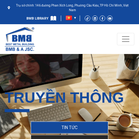
Trụ sở chính: 146 đường Phan Xích Long, Phường Cầu Kiệu, TP Hồ Chí Minh, Việt
Nam
BMB LIBRARY
TRUYỀN THÔNG
TIN TỨC