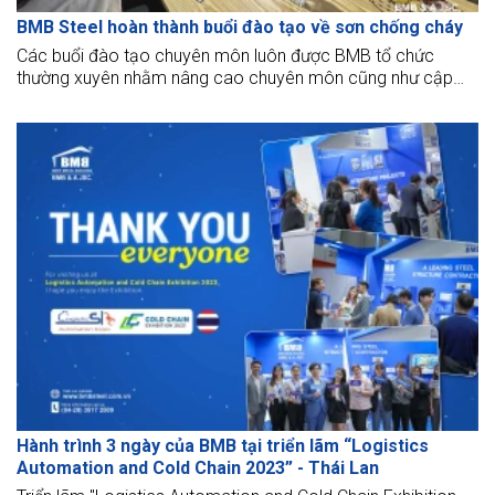
BMB Steel hoàn thành buổi đào tạo về sơn chống cháy
Các buổi đào tạo chuyên môn luôn được BMB tổ chức
thường xuyên nhằm nâng cao chuyên môn cũng như cập
nhật những thông tin bổ ích cho nhân viên của mình. Hy vọng
qua buổi đào tạo về sơn chống cháy, anh em BMB sẽ bổ
sung thật nhiều kiến thức và áp dụng vào công việc của
mình một cách hiệu quả nhé!
Hành trình 3 ngày của BMB tại triển lãm “Logistics
Automation and Cold Chain 2023” - Thái Lan