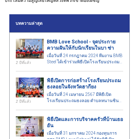
ประโลมความสูญเสียใหญ่หลวงที่พวกเขาต้องเผชิญ
บทความล่าสุด
BMB Love School - จุดประกาย
ความฝันให้กับนักเรียนในบา ซ่า
เมื่อวันที่ 24 กรกฎาคม 2024 ทีมงาน BMB
Steel ได้เข้าร่วมพิธีเปิดโรงเรียนประถม
2 ปีที่แล้ว
ศึกษาบา ซ่า (จุดโกยเฮ) ด้วยความยินดี
ของครู นักเรียน และชาวบ้านในท้องถิ่น
พิธีเปิดการก่อสร้างโรงเรียนประถม
ธงลอยในจังหวัดฮากียง
เมื่อวันที่ 24 เมษายน 2567 มีพิธีเปิด
โรงเรียนประถมธงลอย ตำบลหนานซิน
2 ปีที่แล้ว
อำเภอซินมัน จังหวัดฮากียง มีครู นักเรียน
และผู้แทนจากมูลนิธิ BMB Love School
พิธีเปิดและการบริจาคครัวที่บ้านเธอ
มาร่วมงานกันอย่างมากมาย
อัน
เมื่อวันที่ 31 มกราคม 2024 กองทุนการ