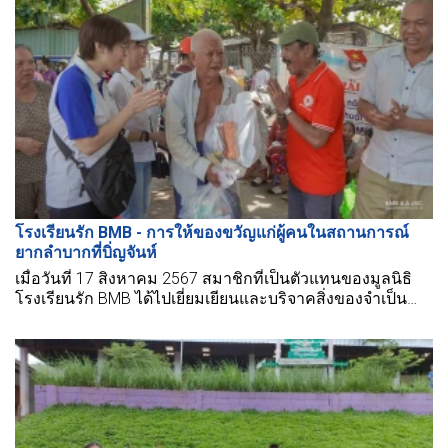
โรงเรียนรัก BMB - การให้ของขวัญแก่ผู้คนในสถานการณ์
ยากลำบากที่บิ่ญจันห์
เมื่อวันที่ 17 สิงหาคม 2567 สมาชิกที่เป็นตัวแทนของมูลนิธิ
โรงเรียนรัก BMB ได้ไปเยี่ยมเยียนและบริจาคสิ่งของจำเป็น
เช่น เค้ก, ลูกอม, และนม.... ให้กับสถานการณ์ยากลำบากใน
พื้นที่บิ่ญจันห์ แม้ว่าของขวัญจะไม่ใหญ่นัก แต่ก็มีความเคารพ
และความรักจากเราให้กับผู้สูงอายุ, ป้า, และลุง ที่นี่