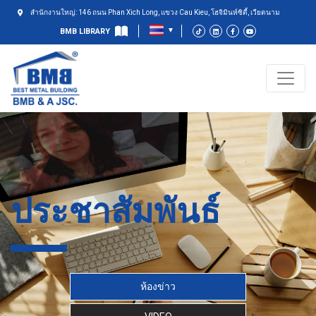
สำนักงานใหญ่: 146 ถนน Phan Xich Long, แขวง Cau Kieu, โฮจิมินห์ซิตี้, เวียดนาม
BMB LIBRARY
ประชาสัมพันธ์
ห้องข่าว