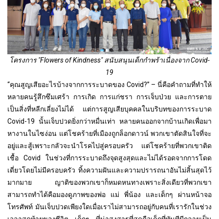
โครงการ "Flowers of Kindness" สนับสนุนเด็กกำพร้าเนื่องจาก Covid-
19
“คุณสูญเสียอะไรบ้างจากการระบาดของ Covid?” – นี่คือคำถามที่ทำให้
หลายคนรู้สึกซึมเศร้า การเกิด การแก่ชรา การเจ็บป่วย และการตาย
เป็นสิ่งที่หลีกเลี่ยงไม่ได้ แต่การสูญเสียบุคคลในบริบทของการระบาด
Covid-19 นั้นเจ็บปวดยิ่งกว่าหมื่นเท่า หลายคนออกจากบ้านเกิดเพื่อมา
หางานในไซง่อน แต่โชคร้ายที่เมืองถูกล็อกดาวน์ พวกเขาตัดสินใจที่จะ
อยู่และสู้เพราะกลัวจะนำโรคไปสู่ครอบครัว แต่โชคร้ายที่พวกเขาติด
เชื้อ Covid ในช่วงที่การระบาดถึงจุดสูงสุดและไม่ได้รอดจากการโดด
เดี่ยวโดยไม่มีครอบครัว ทิ้งความฝันและความปรารถนาอันไม่สิ้นสุดไว้
มากมาย ญาติของพวกเขาก็หมดหนทางเพราะสิ่งเดียวที่พวกเขา
สามารถทำได้คือมองดูภาพของพ่อ แม่ พี่น้อง และเด็กๆ ผ่านหน้าจอ
โทรศัพท์ มันเจ็บปวดเพียงใดเมื่อเราไม่สามารถอยู่กับคนที่เรารักในช่วง
เวลาสุดท้ายของชีวิต เด็กๆ ที่น่าสงสารที่สุดคือเด็กที่ทันทีมีกลายเป็น