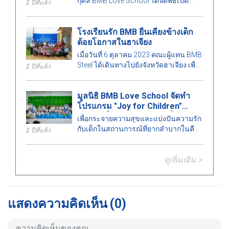
กุศล BMB Love School ได้จัดพิธีเปิด
2 ปีที่แล้ว
อย่างประสบความสำเร็จและสนับสนุน
การสร้างครัวสำหรับผู้สูงอายุที่ศูนย์พักพิง
โรงเรียนรัก BMB ยืนเคียงข้างเด็ก
เธออัน - เมืองธูดู๊ก
ด้อยโอกาสในฮาเจียง
เมื่อวันที่ 6 ตุลาคม 2023 คณะผู้แทน BMB
Steel ได้เดินทางไปยังจังหวัดฮาเจียง เพื่อ
2 ปีที่แล้ว
สานต่อภารกิจและการดำเนินงาน
โครงการ "อุ่นหัวใจในภูมิภาคเทือกเขา"
มูลนิธิ BMB Love School จัดทำ
โดยครั้งนี้ได้เข้าร่วมในพิธีลงนามการ
โปรแกรม "Joy for Children"
สนับสนุนเพื่อสร้างโรงเรียนธังลอยและ
สำหรับเด็กในสถานการณ์ที่ยาก
เปิดโรงเรียนซุยเทาในอำเภอซินมัน
เพื่อกระจายความสุขและแบ่งปันความรัก
ลำบากที่ บินห์เจียว
จังหวัดฮาเจียง
กับเด็กในสถานการณ์ที่ยากลำบากในคืน
2 ปีที่แล้ว
เทศกาลวันเพ็ญเดือน 8 เมื่อวันที่ 28
กันยายน 2566 มูลนิธิ BMB Love School
ดูเพิ่มเติม >
ได้เสร็จสิ้นภารกิจในโปรแกรม "Joy for
Children" โดยมอบของขวัญมากกว่า 200
ชิ้นให้กับเด็กที่เรียนที่บินห์เจียว เขตเมือง
ตึก
แสดงความคิดเห็น
(0)