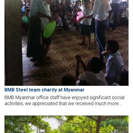
BMB Steel team charity at Myanmar
BMB Myanmar office staff have enjoyed significant social
activities; we appreciated that we received much more
from the children about “innocence – unaffectedness –
optimism,” and also silently admired monks who are had
extraordinary energy to educate and take care of above
400 children.