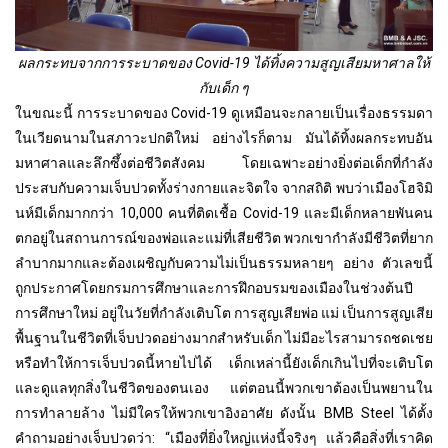
ผลกระทบจากการระบาดของ Covid-19 ได้ทิ้งความสูญเสียมหาศาลให้
กับเด็ก ๆ
ในขณะนี้ การระบาดของ Covid-19 ดูเหมือนจะกลายเป็นเรื่องธรรมดา
ในเวียดนามในสภาวะปกติใหม่ อย่างไรก็ตาม มันได้ทิ้งผลกระทบอัน
มหาศาลและลึกซึ้งต่อชีวิตสังคม โดยเฉพาะอย่างยิ่งต่อเด็กที่กำลัง
ประสบกับความเจ็บปวดทั้งร่างกายและจิตใจ จากสถิติ พบว่าเมืองโฮจิมิ
นห์มีเด็กมากกว่า 10,000 คนที่ติดเชื้อ Covid-19 และมีเด็กหลายพันคน
ตกอยู่ในสถานการณ์ของพ่อและแม่ที่เสียชีวิต พวกเขากำลังมีชีวิตที่ยาก
ลำบากมากและต้องเผชิญกับความไม่เป็นธรรมหลายๆ อย่าง ตัวเลขนี้
ถูกประกาศโดยกรมการศึกษาและการฝึกอบรมของเมืองในช่วงต้นปี
การศึกษาใหม่ อยู่ในวัยที่กำลังเติบโต การสูญเสียพ่อ แม่ เป็นการสูญเสีย
พื้นฐานในชีวิตที่เจ็บปวดอย่างมากสำหรับเด็ก ไม่มีอะไรสามารถชดเชย
หรือทำให้การเจ็บปวดนี้หายไปได้ เด็กเหล่านี้ยังเด็กเกินไปที่จะเติบโต
และดูแลทุกสิ่งในชีวิตของตนเอง แต่ตอนนี้พวกเขาต้องเป็นพยานใน
การทำลายล้าง ไม่มีใครให้พวกเขาอิงอาศัย ดังนั้น BMB Steel ได้ตั้ง
คำถามอย่างเจ็บปวดว่า: “เมืองที่ยิ่งใหญ่แห่งนี้จริงๆ แล้วคือสิ่งที่เราคิด