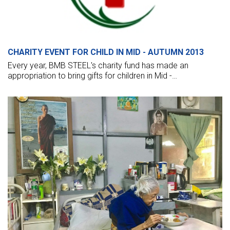
CHARITY EVENT FOR CHILD IN MID - AUTUMN 2013
Every year, BMB STEEL's charity fund has made an
appropriation to bring gifts for children in Mid -
Autumn."Children are the greatest gift from God" - At BMB
STEEL, we have a strong belief that truth, and we always try
our best to make better things for them.