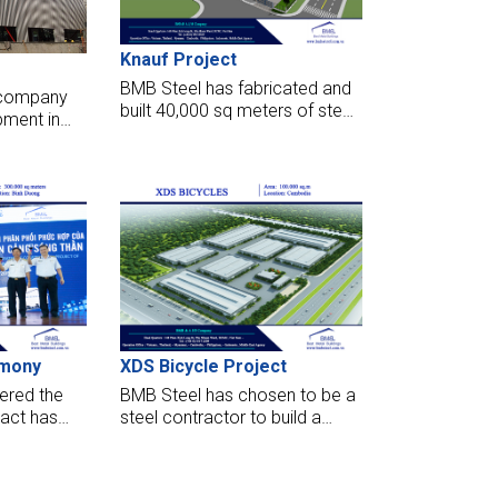
Knauf Project
BMB Steel has fabricated and
 company
built 40,000 sq meters of steel
ipment in
for Knauf in the Philippines.
has chosen
ctor to
e and
Yanmar,
,
emony
XDS Bicycle Project
ered the
BMB Steel has chosen to be a
ract has
steel contractor to build a
ctory for
factory for XDS Shenzhen
 logistics
Xidesheng Bicycles Co.
ed to put
located in Cambodia. We are