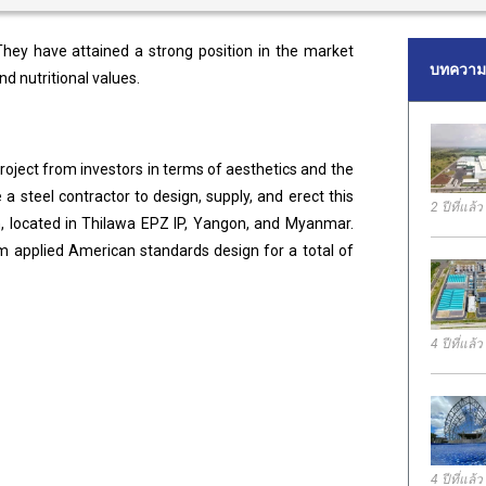
They have attained a strong position in the market
บทความล
nd nutritional values.
roject from investors in terms of aesthetics and the
 steel contractor to design, supply, and erect this
2 ปีที่แล้ว
h, located in Thilawa EPZ IP, Yangon, and Myanmar.
m applied American standards design for a total of
4 ปีที่แล้ว
4 ปีที่แล้ว