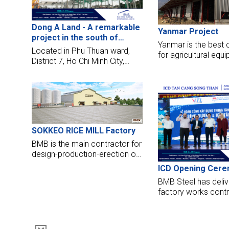
Dong A Land - A remarkable
Yanmar Project
project in the south of
Yanmar is the best
Saigon
Located in Phu Thuan ward,
for agricultural equ
District 7, Ho Chi Minh City,
Japan. BMB Steel 
Dong A Land Model House
to be a steel contra
project stands out with its
build a maintenanc
modernity, delicate and artistic
service center for 
design style. This project is the
located in Thilawa IP
opportunity for BMB Steel to
Myanmar.
cooperate with An Gia Phu
SOKKEO RICE MILL Factory
Thinh Joint Stock Company
BMB is the main contractor for
design-production-erection of
steel engineering building of
ICD Opening Cer
main factory Article with area
BMB Steel has deliv
about 15.000m2.
factory works cont
handed over their fa
the ICD project. The
service center open