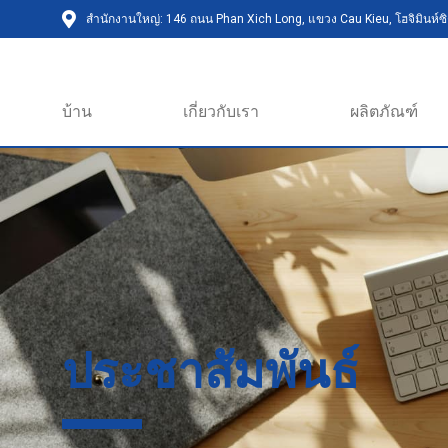
สำนักงานใหญ่: 146 ถนน Phan Xich Long, แขวง Cau Kieu, โฮจิมินห์ซิต
บ้าน
เกี่ยวกับเรา
ผลิตภัณฑ์
ประชาสัมพันธ์