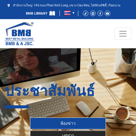
สำนักงานใหญ่: 146 ถนน Phan Xich Long, แขวง Cau Kieu, โฮจิมินห์ซิตี้, เวียดนาม
BMB LIBRARY
ประชาสัมพันธ์
ห้องข่าว