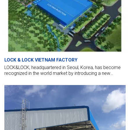
LOCK & LOCK VIETNAM FACTORY
LOCK&LOCK, headquartered in Seoul, Korea, has become
recognized in the world market by introducing a new
concept in the food storage container category,
Lock&Lock, with a 4-sided locking mechanism.