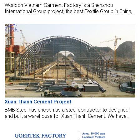
Worldon Vietnam Garment Factory is a Shenzhou
International Group project, the best Textile Group in China,
has revenues over 15 billion dollars per year. They invest in
this project 140 million dollars, using 45 hectares of land in
Southeast Industrial Park to establish a center for fashion
design and manufacture of high-end garments.
Xuan Thanh Cement Project
BMB Steel has chosen as a steel contractor to designed
and built a warehouse for Xuan Thanh Cement. We have
fabricated, supplied, and erected the warehouse, located in
Ha Nam Province, Vietnam.