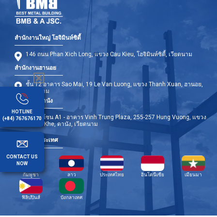
สำนักงานใหญ่ โฮจิมินห์ซิตี้
146 ถนน Phan Xich Long, แขวง Cau Kieu, โฮจิมินห์ซิตี้, เวียดนาม
สำนักงานฮานอย
ชั้น 12 อาคาร Sao Mai, 19 Le Van Luong, แขวง Thanh Xuan, ฮานอย,
เวียดนาม
สำนักงานดานัง
HOTLINE
ชั้น 9 - โซน A1 - อาคาร Vinh Trung Plaza, 255-257 Hung Vuong, แขวง
(+84) 767676170
Thanh Khe, ดานัง, เวียดนาม
สาขาต่างประเทศ
CONTACT US
NOW
กัมพูชา
ลาว
ประเทศไทย
อินโดนีเซีย
เมียนมา
ฟิลิปปินส์
บังกลาเทศ