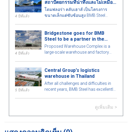
สถาปัตยกรรมที่น่าทึ่งและไม่เหมือน
ใคร
โดมฟลอร่า คลับเฮาส์ เป็นโครงการ
ขนาดเล็กแต่ซับซ้อนสูง BMB Steel
4 ปีที่แล้ว
คำนวณรายละเอียดทุกชิ้นส่วนของ
อาคารอย่างพิถีพิถันเพื่อให้เกิดความ
Bridgestone goes for BMB
สมบูรณ์แบบสูงสุด มาดูกันว่ามีอะไรน่า
Steel to be a partner in the
สนใจในอาคารเหล็กสำเร็จรูปนี้กับ BMB
Warehouse Complex project
Steel ในบทความด้านล่าง!
Proposed Warehouse Complex is a
large-scale warehouse and factory
4 ปีที่แล้ว
project in the Philippines market. Let's
learn more about this BMB Steel!
Central Group's logistics
warehouse in Thailand
After all challenges and difficulties in
recent years, BMB Steel has excellently
5 ปีที่แล้ว
completed and handed over Logistic
Warehouse in Thailand.
ดูเพิ่มเติม >