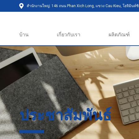
สำนักงานใหญ่: 146 ถนน Phan Xich Long, แขวง Cau Kieu, โฮจิมินห์ซิต
บ้าน
เกี่ยวกับเรา
ผลิตภัณฑ์
ประชาสัมพันธ์