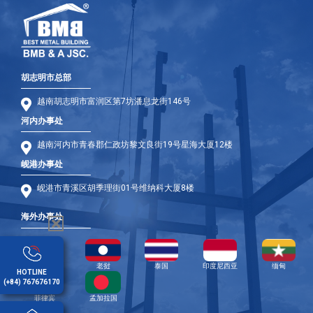
胡志明市总部
越南胡志明市富润区第7坊潘息龙街146号
河内办事处
越南河内市青春郡仁政坊黎文良街19号星海大厦12楼
岘港办事处
岘港市青溪区胡季理街01号维纳科大厦8楼
海外办事处
柬埔寨
老挝
泰国
印度尼西亚
缅甸
HOTLINE
(+84) 767676170
菲律宾
孟加拉国