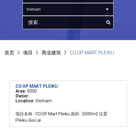
Vietnam
首页
项目
商业建筑
CO.OP MART PLEIKU
CO.OP MART PLEIKU
Area:
5000
Owner:
Location:
Vietnam
项目名称 : CO.OP Mart Pleiku 面积 : 5000m2 位置 :
Pleiku-Gia Lai