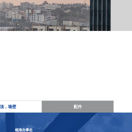
顶，墙壁
配件
岘港办事处