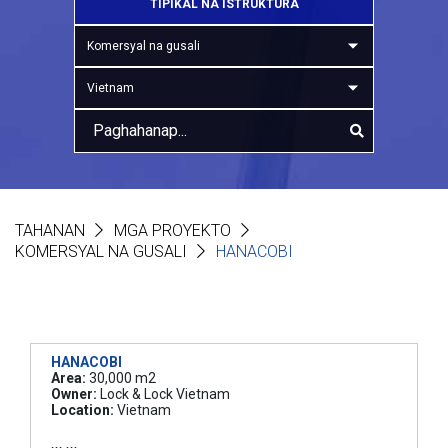
TIPIKAL NA ISTRUKTURA
Komersyal na gusali
Vietnam
TAHANAN
MGA PROYEKTO
KOMERSYAL NA GUSALI
HANACOBI
HANACOBI
Area:
30,000 m2
Owner:
Lock & Lock Vietnam
Location:
Vietnam