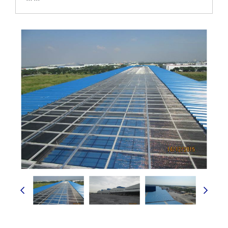
``` ```